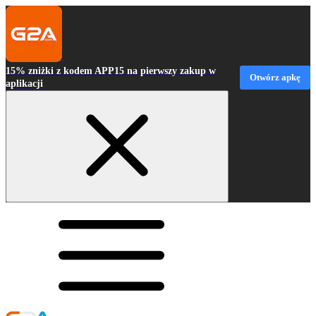
15% zniżki z kodem APP15 na pierwszy zakup w
Otwórz apkę
aplikacji