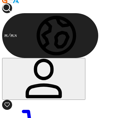
PL
PLN