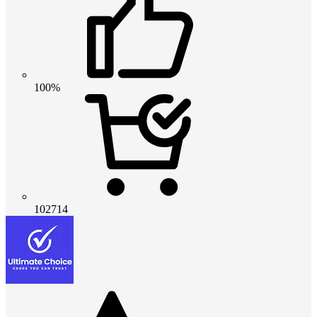
100%
102714