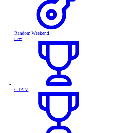
Random Weekend
new
GTA V