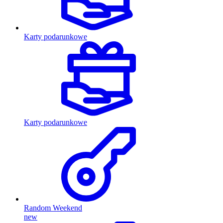
Karty podarunkowe
Karty podarunkowe
Random Weekend
new