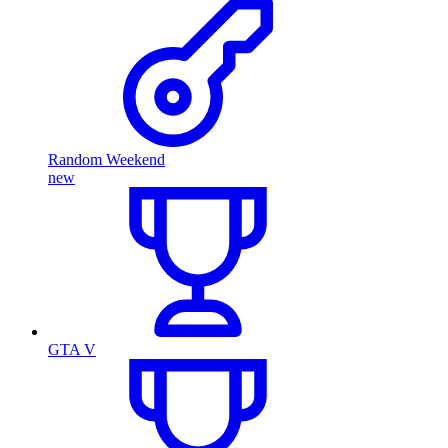
Random Weekend
new
GTA V