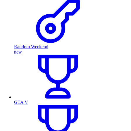
Random Weekend
new
GTA V