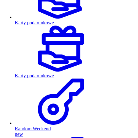
Karty podarunkowe
Karty podarunkowe
Random Weekend
new