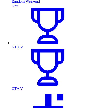
Random Weekend
new
GTA V
GTA V