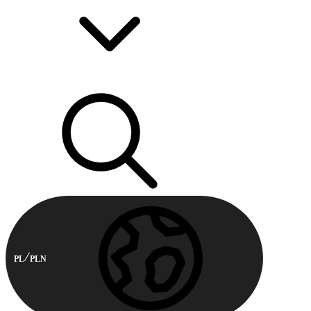
PL
PLN