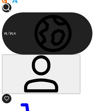
PL
PLN