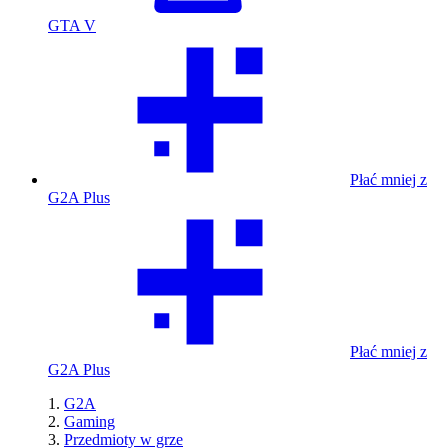
GTA V
Płać mniej z
G2A Plus
Płać mniej z
G2A Plus
G2A
Gaming
Przedmioty w grze