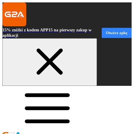
15% zniżki z kodem APP15 na pierwszy zakup w
Otwórz apkę
aplikacji