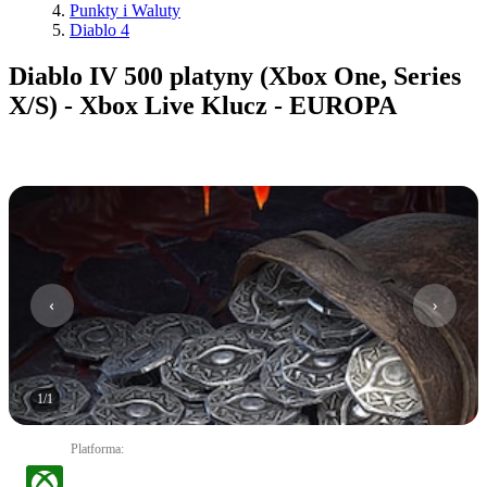
Punkty i Waluty
Diablo 4
Diablo IV 500 platyny (Xbox One, Series
X/S) - Xbox Live Klucz - EUROPA
1
/
1
Platforma
: