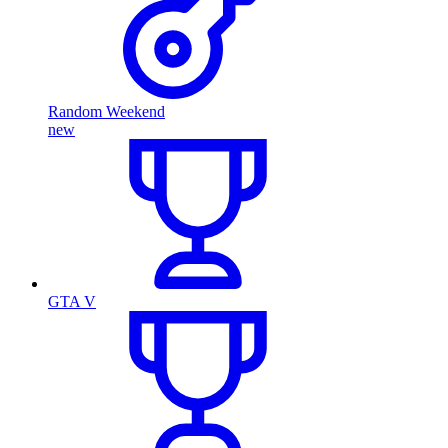
Random Weekend
new
GTA V