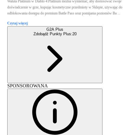
Waluta Platinum w Diablo 4:Platinum można wymieniać, aby dostosować swoje
doświadczenie w grze, kupując kosmetyczne przedmioty w Sklepie, używając do
odblokowania dostępu do premium Battle Pass oraz pomijania poziomów Ba ...
Czytaj więcej
G2A Plus
Zdobądź Punkty Plus:
20
SPONSOROWANA