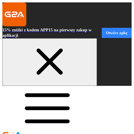
15% zniżki z kodem APP15 na pierwszy zakup w
Otwórz apkę
aplikacji