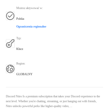
Możesz aktywować w
:
Polska
Ograniczenia regionalne
Typ
:
Klucz
Region
:
GLOBALNY
Discord Nitro Is a premium subscription that takes your Discord experience to the
next level. Whether you're chatting, streaming, or just hanging out with friends,
Nitro unlocks powerful perks like higher-quality video, ...