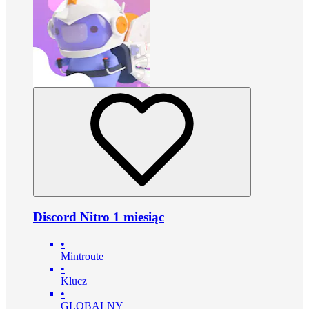
Discord Nitro 1 miesiąc
•
Mintroute
•
Klucz
•
GLOBALNY