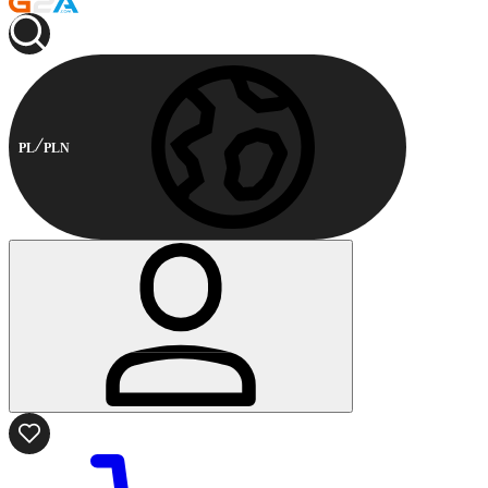
PL
PLN