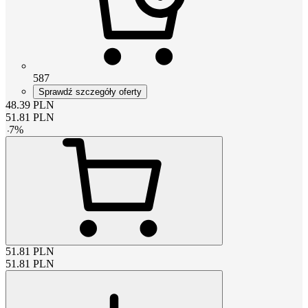
587
Sprawdź szczegóły oferty
48.39
PLN
51.81
PLN
-
7
%
51.81
PLN
51.81
PLN