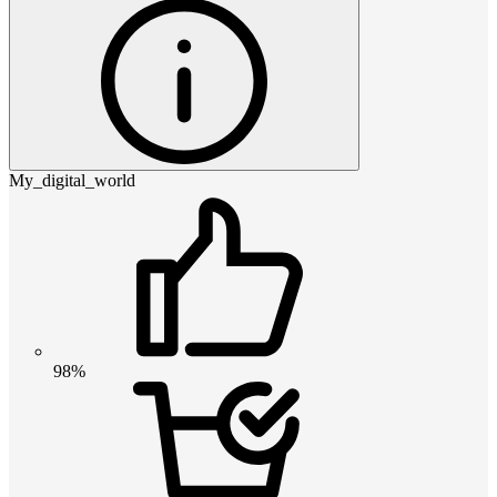
My_digital_world
98%