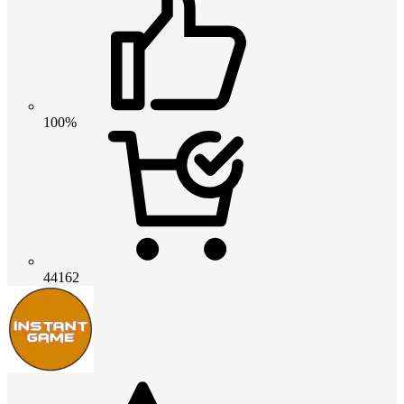
100%
44162