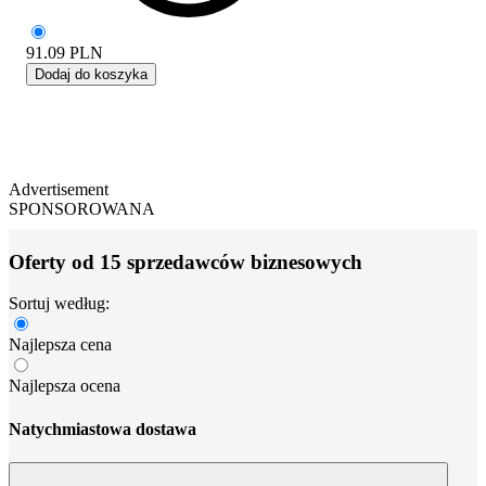
91.09
PLN
Dodaj do koszyka
Advertisement
SPONSOROWANA
Oferty od 15 sprzedawców biznesowych
Sortuj według:
Najlepsza cena
Najlepsza ocena
Natychmiastowa dostawa