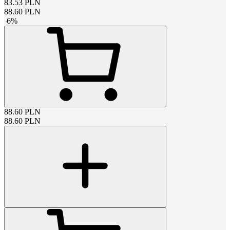
83.53
PLN
88.60
PLN
-
6
%
88.60
PLN
88.60
PLN