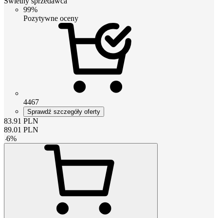
Świetny sprzedawca
99%
Pozytywne oceny
4467
Sprawdź szczegóły oferty
83.91
PLN
89.01
PLN
-
6
%