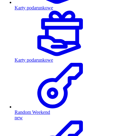
Karty podarunkowe
Karty podarunkowe
Random Weekend
new