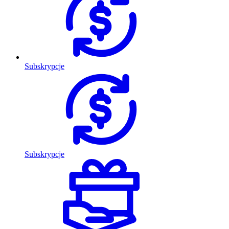
Subskrypcje
Subskrypcje