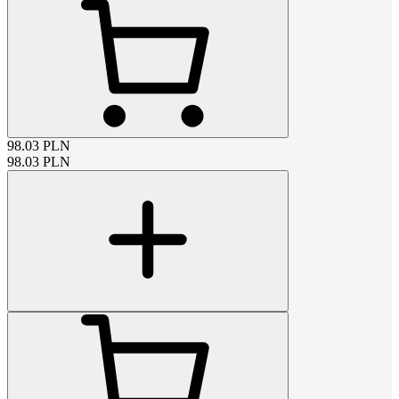
98.03
PLN
98.03
PLN