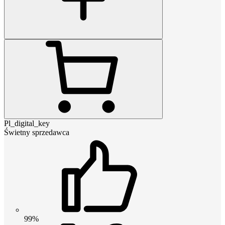
Pl_digital_key
Świetny sprzedawca
99%