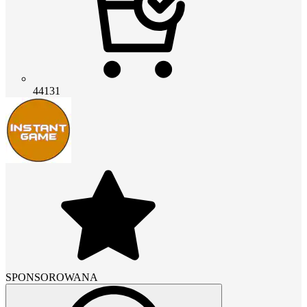
44131
SPONSOROWANA