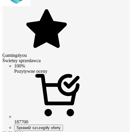
Gaming4you
Świetny sprzedawca
100%
Pozytywne oceny
187700
Sprawdź szczegóły oferty