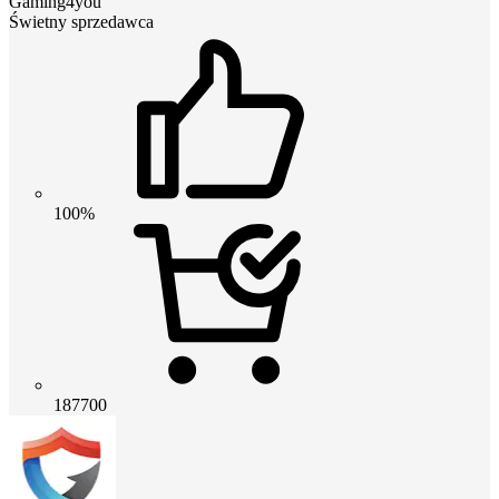
Gaming4you
Świetny sprzedawca
100%
187700