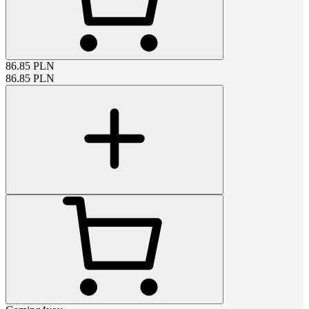
86.85
PLN
86.85
PLN