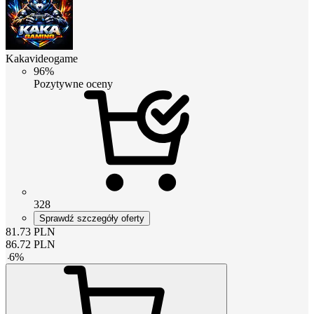
Kakavideogame
96%
Pozytywne oceny
328
Sprawdź szczegóły oferty
81.73
PLN
86.72
PLN
-
6
%