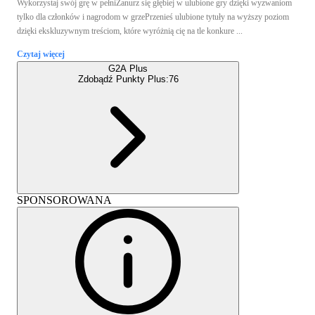
Wykorzystaj swój grę w pełniZanurz się głębiej w ulubione gry dzięki wyzwaniom
tylko dla członków i nagrodom w grzePrzenieś ulubione tytuły na wyższy poziom
dzięki ekskluzywnym treściom, które wyróżnią cię na tle konkure ...
Czytaj więcej
G2A Plus
Zdobądź Punkty Plus:
76
SPONSOROWANA