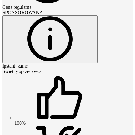
Cena regularna
SPONSOROWANA
Instant_game
Świetny sprzedawca
100%