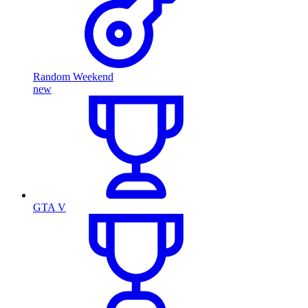
Random Weekend
new
GTA V