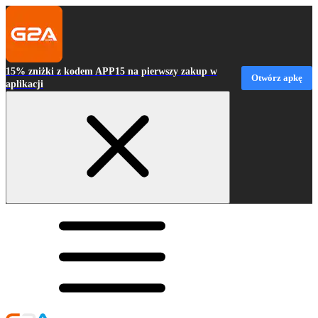
15% zniżki z kodem APP15 na pierwszy zakup w
Otwórz apkę
aplikacji