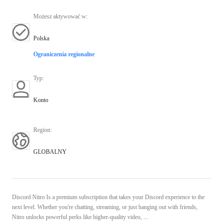
Możesz aktywować w
:
Polska
Ograniczenia regionalne
Typ
:
Konto
Region
:
GLOBALNY
Discord Nitro Is a premium subscription that takes your Discord experience to the
next level. Whether you're chatting, streaming, or just hanging out with friends,
Nitro unlocks powerful perks like higher-quality video, ...