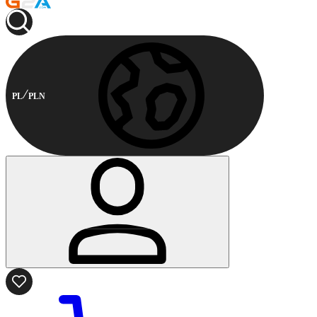
PL
PLN