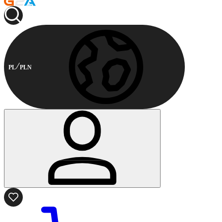
PL
PLN