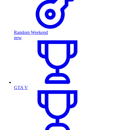
Random Weekend
new
GTA V