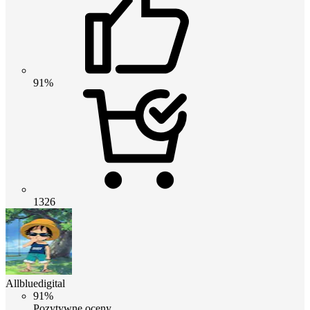
91%
1326
Allbluedigital
91%
Pozytywne oceny