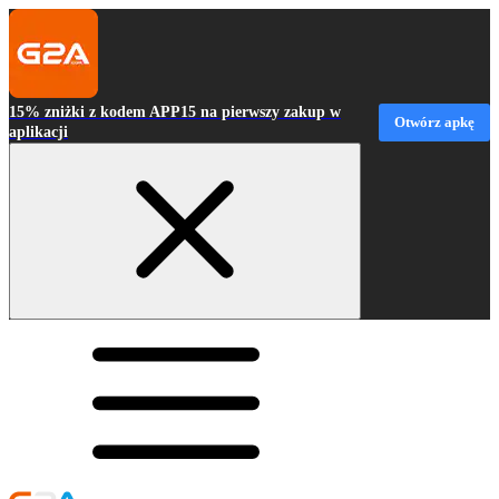
15% zniżki z kodem APP15 na pierwszy zakup w
Otwórz apkę
aplikacji