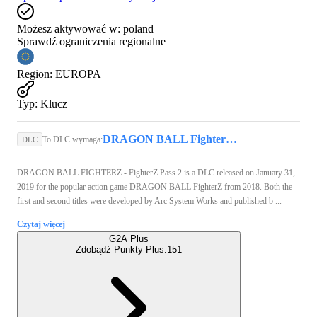
Możesz aktywować w:
poland
Sprawdź ograniczenia regionalne
Region
:
EUROPA
Typ
:
Klucz
DRAGON BALL FighterZ (Xbox One) - Xbox Live Key - EUROPE
To DLC wymaga:
DLC
DRAGON BALL FIGHTERZ - FighterZ Pass 2 is a DLC released on January 31,
2019 for the popular action game DRAGON BALL FighterZ from 2018. Both the
first and second titles were developed by Arc System Works and published b ...
Czytaj więcej
G2A Plus
Zdobądź Punkty Plus:
151