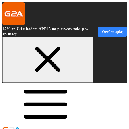
15% zniżki z kodem APP15 na pierwszy zakup w
Otwórz apkę
aplikacji