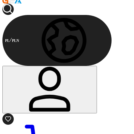
PL
PLN