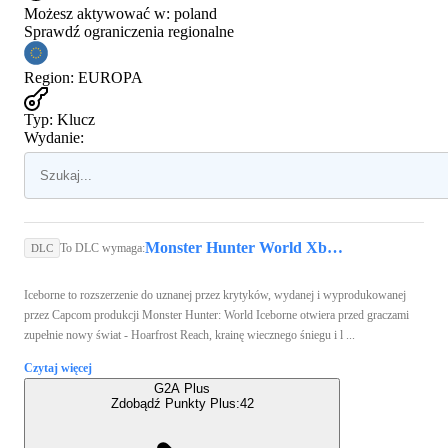
Możesz aktywować w:
poland
Sprawdź ograniczenia regionalne
Region
:
EUROPA
Typ
:
Klucz
Wydanie:
Monster Hunter World Xbox Live Key Xbox One EUROPE
To DLC wymaga:
DLC
Iceborne to rozszerzenie do uznanej przez krytyków, wydanej i wyprodukowanej
przez Capcom produkcji Monster Hunter: World Iceborne otwiera przed graczami
zupełnie nowy świat - Hoarfrost Reach, krainę wiecznego śniegu i l ...
Czytaj więcej
G2A Plus
Zdobądź Punkty Plus:
42