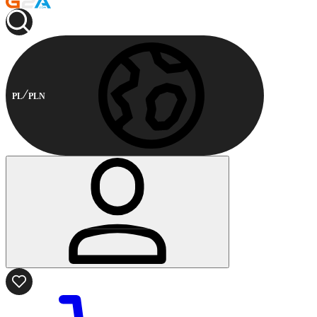
PL
PLN