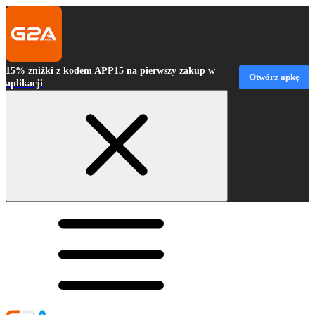
15% zniżki z kodem APP15 na pierwszy zakup w
Otwórz apkę
aplikacji