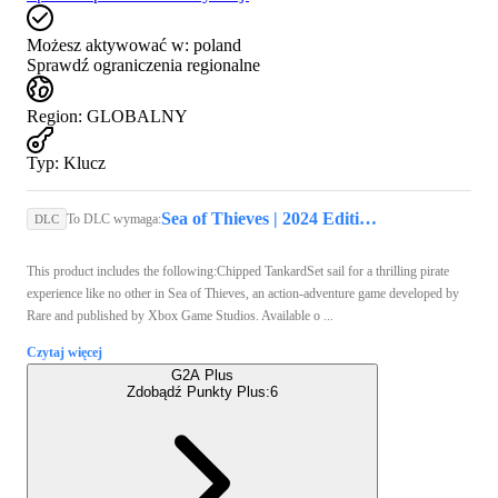
Możesz aktywować w:
poland
Sprawdź ograniczenia regionalne
Region
:
GLOBALNY
Typ
:
Klucz
Sea of Thieves | 2024 Edition (Xbox Series X/S, PC) - Xbox Live Key - GLOBAL
To DLC wymaga:
DLC
This product includes the following:Chipped TankardSet sail for a thrilling pirate
experience like no other in Sea of Thieves, an action-adventure game developed by
Rare and published by Xbox Game Studios. Available o ...
Czytaj więcej
G2A Plus
Zdobądź Punkty Plus:
6