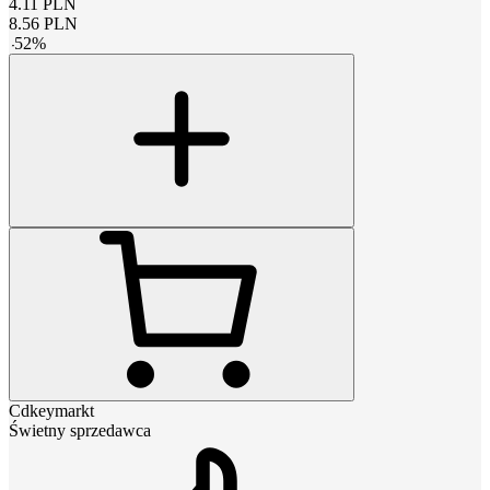
4.11
PLN
8.56
PLN
-
52
%
Cdkeymarkt
Świetny sprzedawca