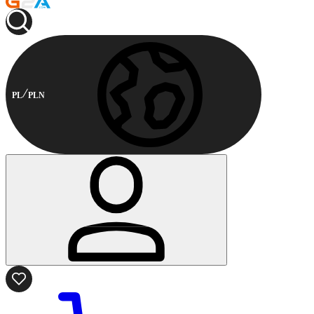
PL
PLN