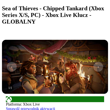
Sea of Thieves - Chipped Tankard (Xbox
Series X/S, PC) - Xbox Live Klucz -
GLOBALNY
1
/
1
Platforma
:
Xbox Live
Sprawdź przewodnik aktywacji