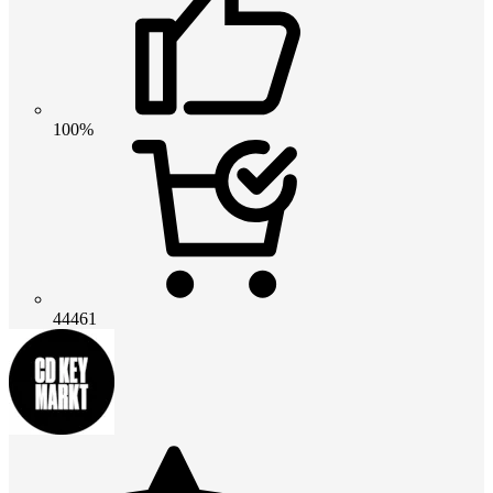
100%
44461