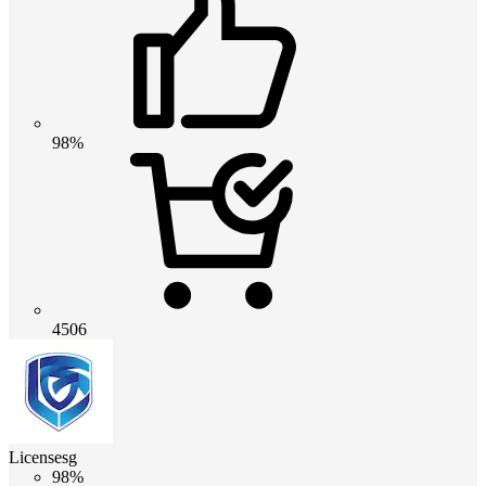
98%
4506
Licensesg
98%