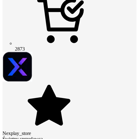
2873
Nexplay_store
Świetny sprzedawca