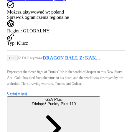
Możesz aktywować w:
poland
Sprawdź ograniczenia regionalne
Region
:
GLOBALNY
Typ
:
Klucz
DRAGON BALL Z: KAKAROT (PC) - Steam Key - GLOBAL
To DLC wymaga:
DLC
Experience the fierce fight of Trunks' life in the world of despair in this New Story
Arc! Goku has died from the virus in his heart, and the world was destroyed by the
androids. The surviving warriors, Trunks and Gohan, ...
Czytaj więcej
G2A Plus
Zdobądź Punkty Plus:
110