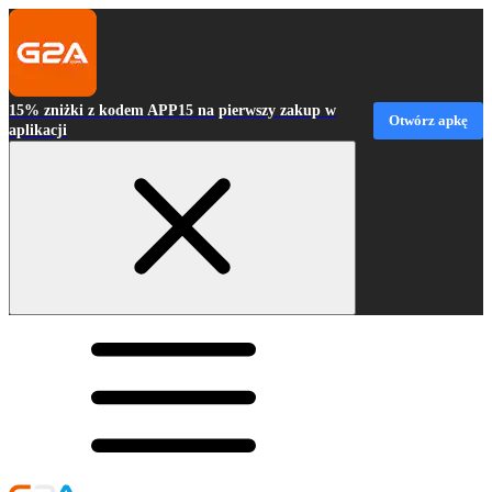
15% zniżki z kodem APP15 na pierwszy zakup w
Otwórz apkę
aplikacji