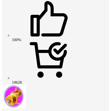
100%
19628