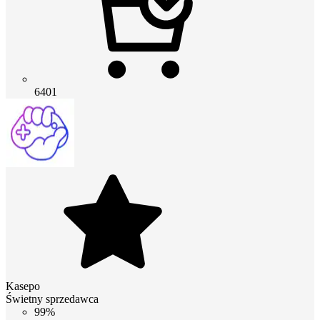
6401
Kasepo
Świetny sprzedawca
99%