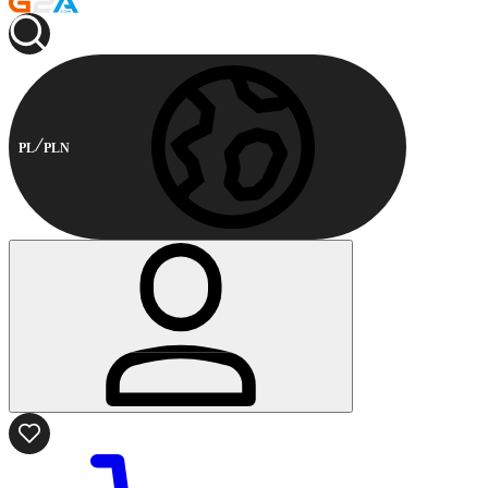
PL
PLN