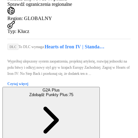
Sprawdź ograniczenia regionalne
Region
:
GLOBALNY
Typ
:
Klucz
Hearts of Iron IV | Standard Edition (PC) - Steam Key - GLOBAL
To DLC wymaga:
DLC
Wypróbuj ulepszony system zaopatrzenia, projektuj artylerię, rozwijaj jednostki na
polu bitwy i odkryj nowy styl gry w krajach Europy Zachodniej. Zagraj w Hearts of
Iron IV: No Step Back i przekonaj się, że dodatek ten n ...
Czytaj więcej
G2A Plus
Zdobądź Punkty Plus:
75