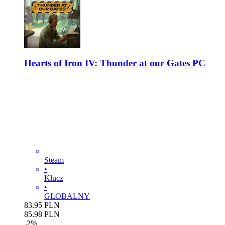
Hearts of Iron IV: Thunder at our Gates PC
Steam
•
Klucz
•
GLOBALNY
83.95
PLN
85.98
PLN
-
2
%