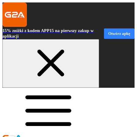
15% zniżki z kodem APP15 na pierwszy zakup w
Otwórz apkę
aplikacji