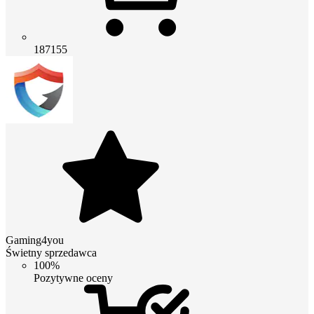
187155
Gaming4you
Świetny sprzedawca
100%
Pozytywne oceny