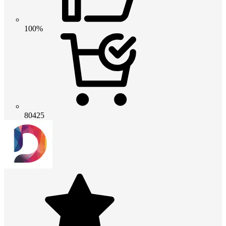
100%
80425