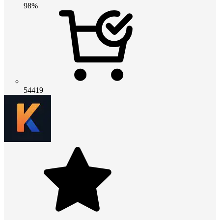
98%
54419