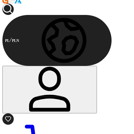
PL
PLN