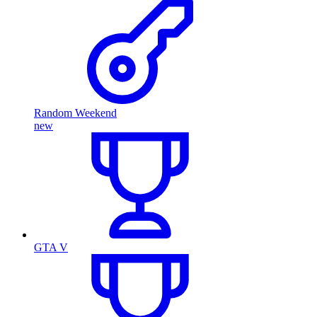
Random Weekend
new
GTA V