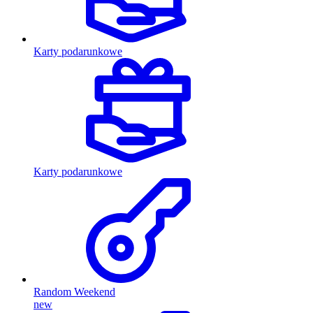
Karty podarunkowe
Karty podarunkowe
Random Weekend
new