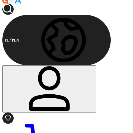
PL
PLN