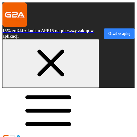
15% zniżki z kodem APP15 na pierwszy zakup w
Otwórz apkę
aplikacji