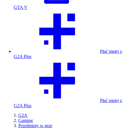
GTA V
Płać mniej z
G2A Plus
Płać mniej z
G2A Plus
G2A
Gaming
Przedmioty w grze