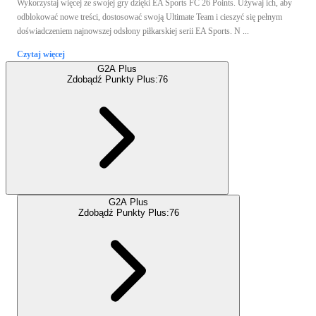
Wykorzystaj więcej ze swojej gry dzięki EA Sports FC 26 Points. Używaj ich, aby
odblokować nowe treści, dostosować swoją Ultimate Team i cieszyć się pełnym
doświadczeniem najnowszej odsłony piłkarskiej serii EA Sports. N ...
Czytaj więcej
G2A Plus
Zdobądź Punkty Plus:
76
G2A Plus
Zdobądź Punkty Plus:
76