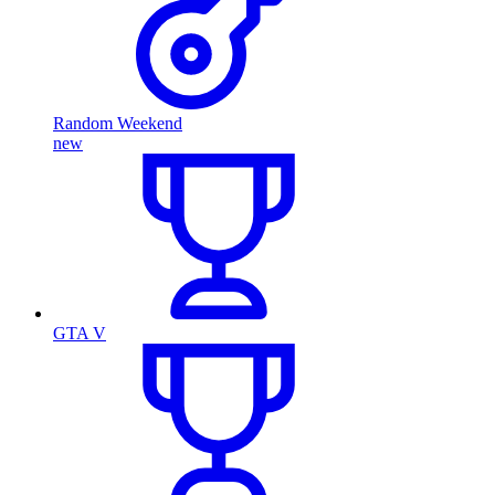
Random Weekend
new
GTA V