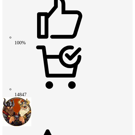
100%
14847