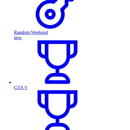
Random Weekend
new
GTA V