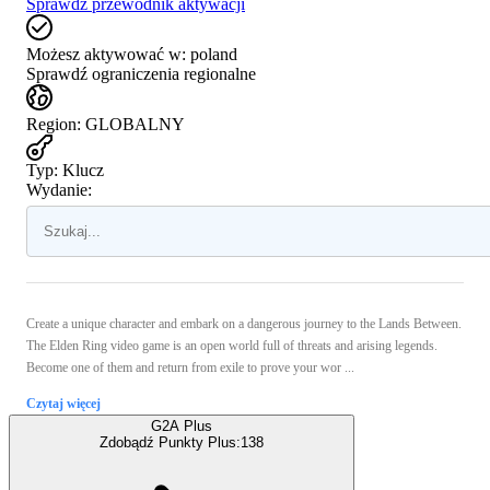
Sprawdź przewodnik aktywacji
Możesz aktywować w:
poland
Sprawdź ograniczenia regionalne
Region
:
GLOBALNY
Typ
:
Klucz
Wydanie:
Create a unique character and embark on a dangerous journey to the Lands Between.
The Elden Ring video game is an open world full of threats and arising legends.
Become one of them and return from exile to prove your wor ...
Czytaj więcej
G2A Plus
Zdobądź Punkty Plus:
138