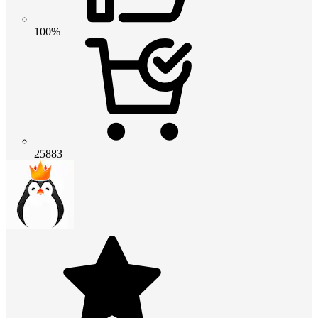
100%
25883