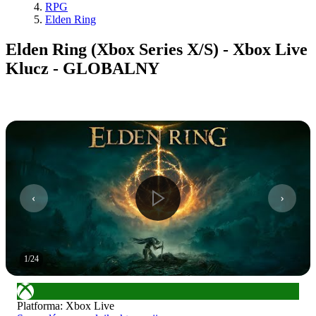
RPG
Elden Ring
Elden Ring (Xbox Series X/S) - Xbox Live
Klucz - GLOBALNY
1
/
24
Platforma
:
Xbox Live