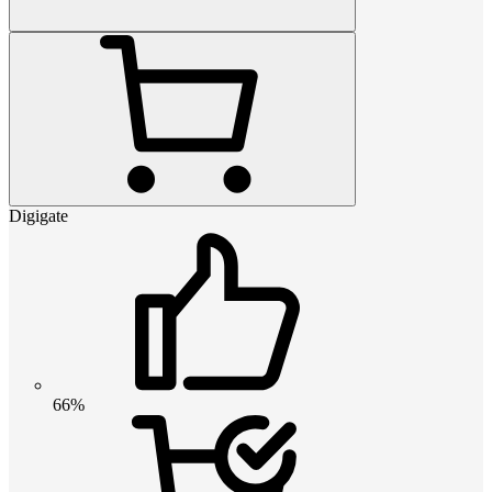
Digigate
66%