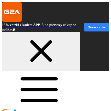
15% zniżki z kodem APP15 na pierwszy zakup w
Otwórz apkę
aplikacji