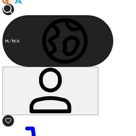
PL
PLN