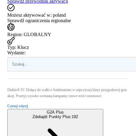
Sprawdź przewodnik aktywacji
Możesz aktywować w:
poland
Sprawdź ograniczenia regionalne
Region
:
GLOBALNY
Typ
:
Klucz
Wydanie:
Diablo® IV: Dołącz do walki o Sanktuarium w najwyższej klasy przygodowej grze
akcji. Przeżyj wysoko ocenianą kampanię i nowe treści sezonowe.
Czytaj więcej
G2A Plus
Zdobądź Punkty Plus:
192