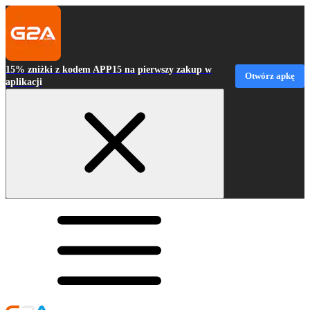
15% zniżki z kodem APP15 na pierwszy zakup w
Otwórz apkę
aplikacji