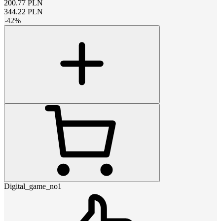
200.77
PLN
344.22
PLN
-
42
%
Digital_game_no1