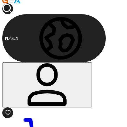
PL
PLN