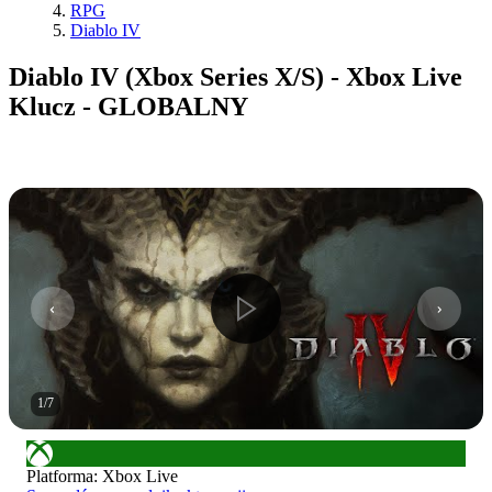
RPG
Diablo IV
Diablo IV (Xbox Series X/S) - Xbox Live
Klucz - GLOBALNY
1
/
7
Platforma
:
Xbox Live