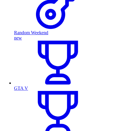
Random Weekend
new
GTA V