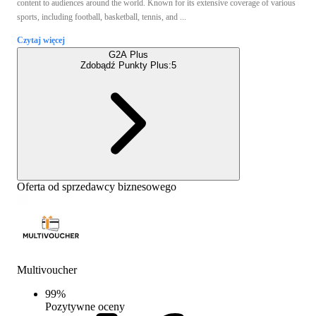
content to audiences around the world. Known for its extensive coverage of various
sports, including football, basketball, tennis, and ...
Czytaj więcej
G2A Plus
Zdobądź Punkty Plus:
5
Oferta od sprzedawcy biznesowego
Multivoucher
99
%
Pozytywne oceny