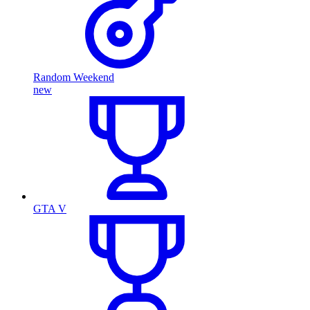
Random Weekend
new
GTA V