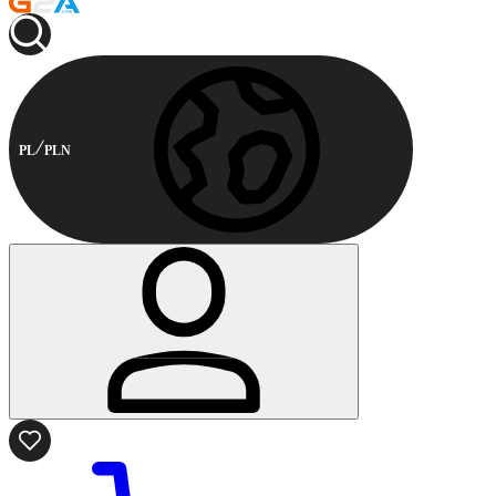
PL
PLN