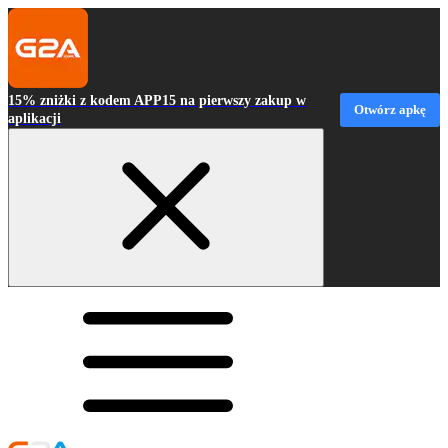
15% zniżki z kodem APP15 na pierwszy zakup w
Otwórz apkę
aplikacji