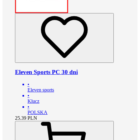
Eleven Sports PC 30 dni
•
Eleven sports
•
Klucz
•
POLSKA
25.39
PLN