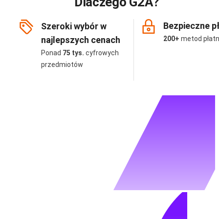
Dlaczego G2A?
Bezpieczne p
Szeroki wybór w
najlepszych cenach
200+
metod płatn
Ponad
75 tys.
cyfrowych
przedmiotów