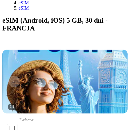
eSIM
eSIM
eSIM (Android, iOS) 5 GB, 30 dni -
FRANCJA
1
/
1
Platforma
: