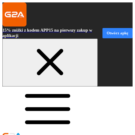
15% zniżki z kodem APP15 na pierwszy zakup w
Otwórz apkę
aplikacji