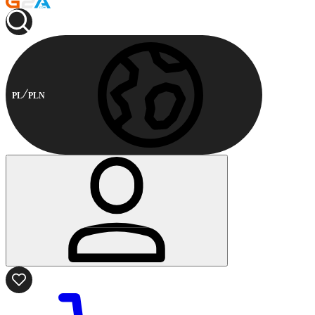
PL
PLN