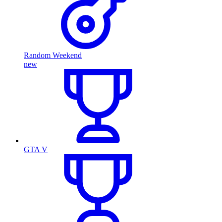
Random Weekend
new
GTA V