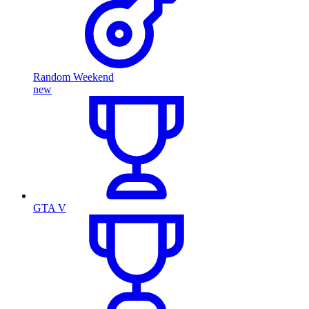
Random Weekend
new
GTA V