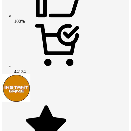
100%
44124