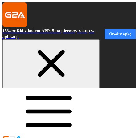
15% zniżki z kodem APP15 na pierwszy zakup w
Otwórz apkę
aplikacji