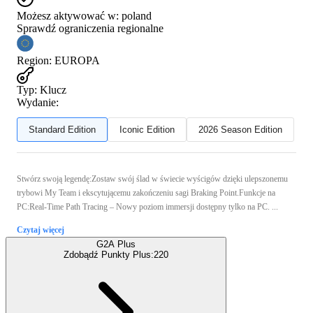
Możesz aktywować w:
poland
Sprawdź ograniczenia regionalne
Region
:
EUROPA
Typ
:
Klucz
Wydanie:
Standard Edition
Iconic Edition
2026 Season Edition
Stwórz swoją legendę:Zostaw swój ślad w świecie wyścigów dzięki ulepszonemu
trybowi My Team i ekscytującemu zakończeniu sagi Braking Point.Funkcje na
PC:Real-Time Path Tracing – Nowy poziom immersji dostępny tylko na PC. ...
Czytaj więcej
G2A Plus
Zdobądź Punkty Plus:
220