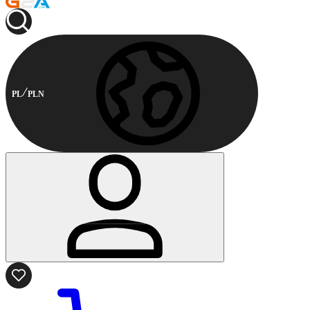
PL
PLN