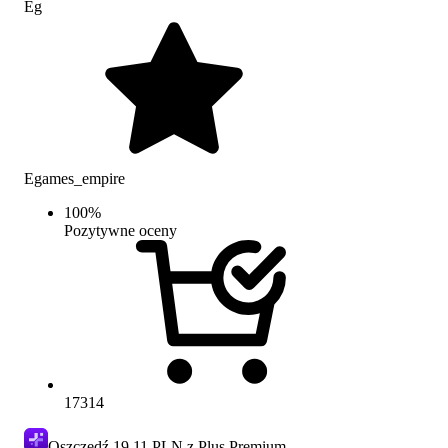
Eg
Egames_empire
100
%
Pozytywne oceny
17314
Oszczędź
19.11 PLN
z Plus Premium