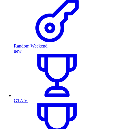
Random Weekend
new
GTA V