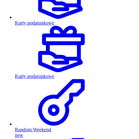
Karty podarunkowe
Karty podarunkowe
Random Weekend
new