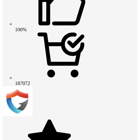
100%
187072