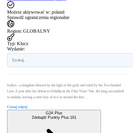
Możesz aktywować w:
poland
Sprawdź ograniczenia regionalne
Region
:
GLOBALNY
Typ
:
Klucz
Wydanie:
Ivalice—a kingdom blessed by the light of the gods and ruled by the Two-headed
Lion. A year after her defeat to Ordallia in the Fifty Years' War, the king succumbed
to malady, leaving a mere boy of two to ascend the thro ...
Czytaj więcej
G2A Plus
Zdobądź Punkty Plus:
161