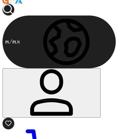
PL
PLN