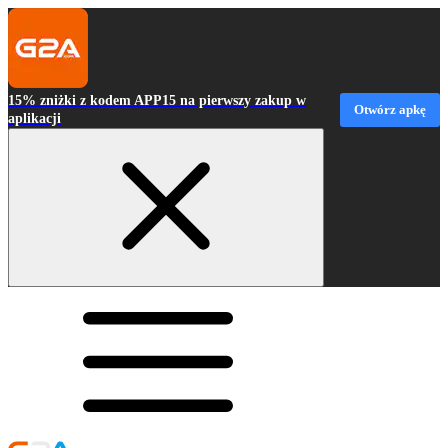
15% zniżki z kodem APP15 na pierwszy zakup w
Otwórz apkę
aplikacji