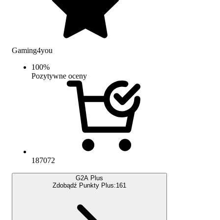
Gaming4you
100
%
Pozytywne oceny
187072
G2A Plus
Zdobądź Punkty Plus:
161