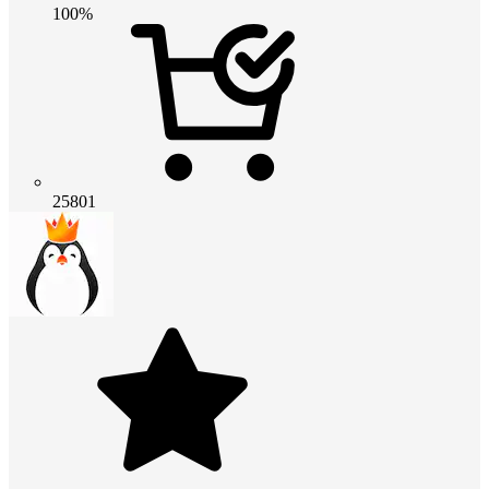
100%
25801