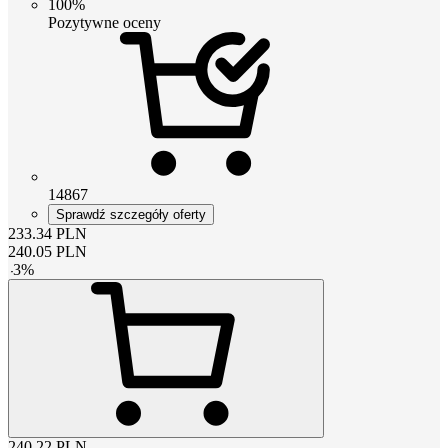
100%
Pozytywne oceny
14867
Sprawdź szczegóły oferty
233.34
PLN
240.05
PLN
-
3
%
240.22
PLN