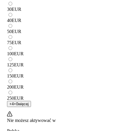
30
EUR
40
EUR
50
EUR
75
EUR
100
EUR
125
EUR
150
EUR
200
EUR
250
EUR
+
4
+
0
więcej
Nie możesz aktywować w
Polska