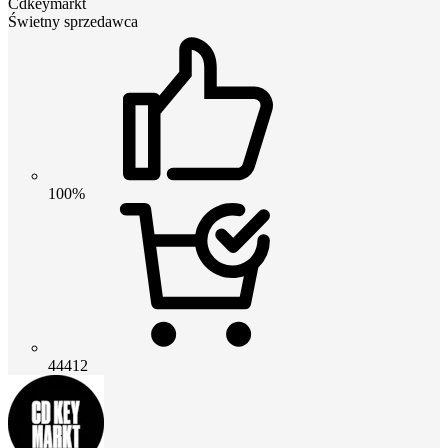
Cdkeymarkt
Świetny sprzedawca
100%
44412