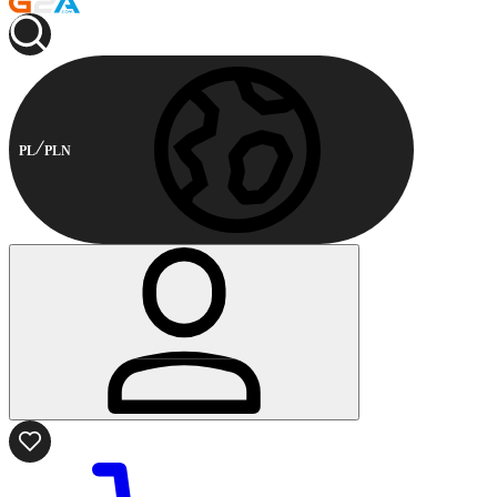
PL
PLN