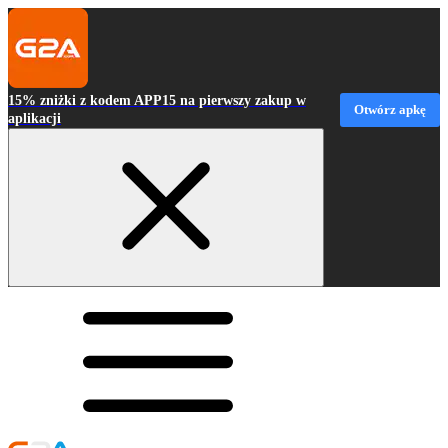
15% zniżki z kodem APP15 na pierwszy zakup w
Otwórz apkę
aplikacji