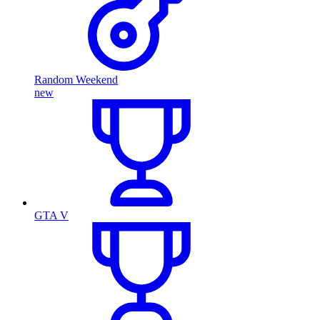
Random Weekend
new
GTA V