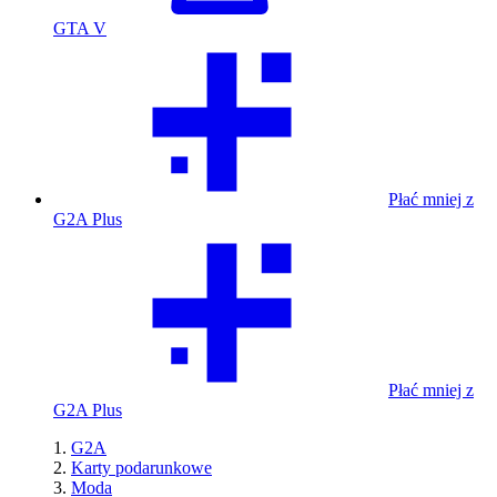
GTA V
Płać mniej z
G2A Plus
Płać mniej z
G2A Plus
G2A
Karty podarunkowe
Moda