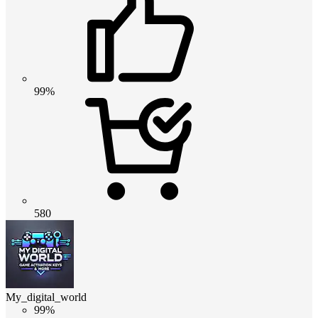
99%
580
My_digital_world
99%