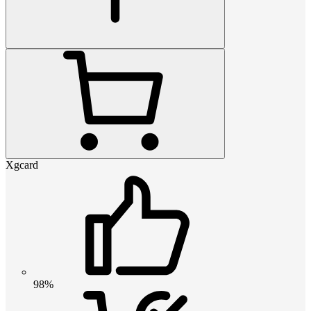
Xgcard
98%