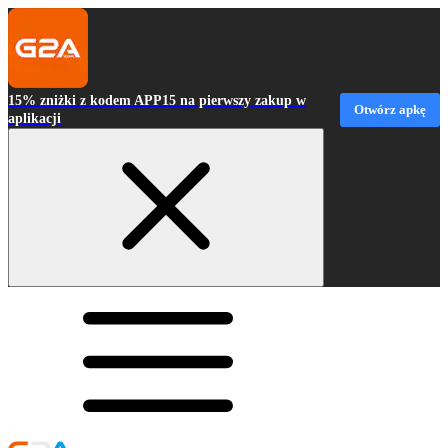
15% zniżki z kodem APP15 na pierwszy zakup w
Otwórz apkę
aplikacji