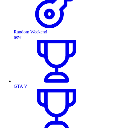
Random Weekend
new
GTA V