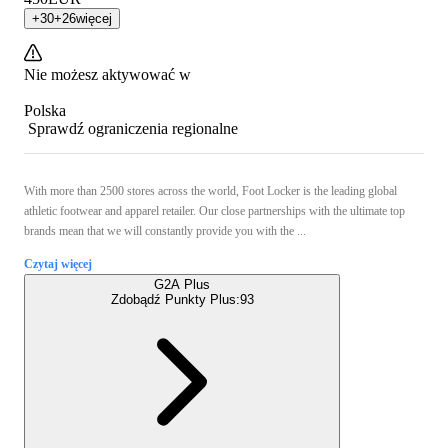
+
30
+
26
więcej
Nie możesz aktywować w
Polska
Sprawdź ograniczenia regionalne
With more than 2500 stores across the world, Foot Locker is the leading global
athletic footwear and apparel retailer. Our close partnerships with the ultimate top
brands mean that we will constantly provide you with the ...
Czytaj więcej
G2A Plus
Zdobądź Punkty Plus:
93