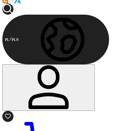
PL
PLN