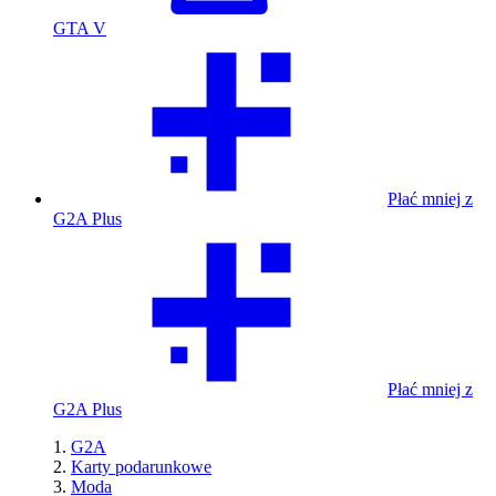
GTA V
Płać mniej z
G2A Plus
Płać mniej z
G2A Plus
G2A
Karty podarunkowe
Moda