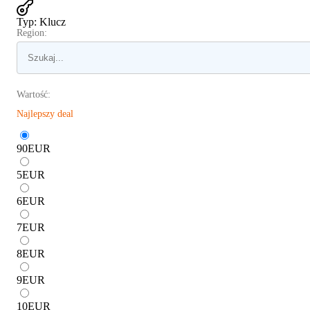
Typ
:
Klucz
Region:
Wartość:
Najlepszy deal
90
EUR
5
EUR
6
EUR
7
EUR
8
EUR
9
EUR
10
EUR