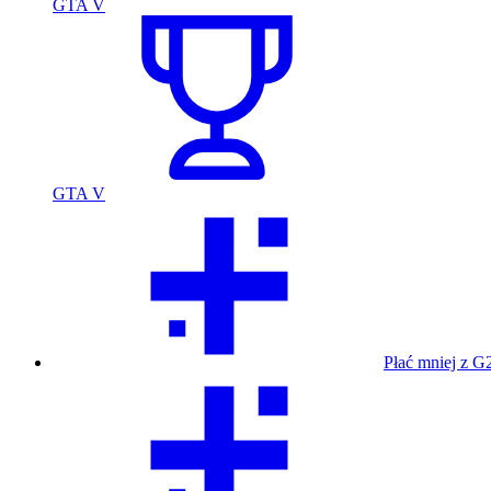
GTA V
GTA V
Płać mniej z G