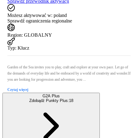
Sprawdź przewodnik aktywacji
Możesz aktywować w:
poland
Sprawdź ograniczenia regionalne
Region
:
GLOBALNY
Typ
:
Klucz
Garden of the Sea invites you to play, craft and explore at your own pace. Let go of
the demands of everyday life and be embraced by a world of creativity and wonder.If
you are looking for progression and adventure, you ...
Czytaj więcej
G2A Plus
Zdobądź Punkty Plus:
18