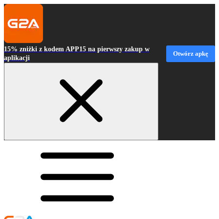
15% zniżki z kodem APP15 na pierwszy zakup w
Otwórz apkę
aplikacji