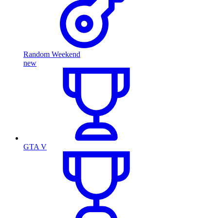
Random Weekend
new
GTA V