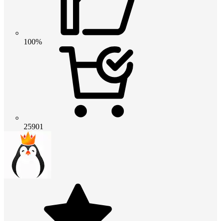
100%
25901