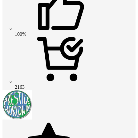
100%
2163