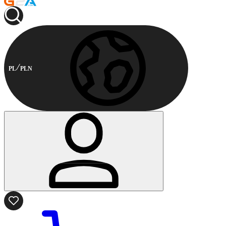
PL
PLN