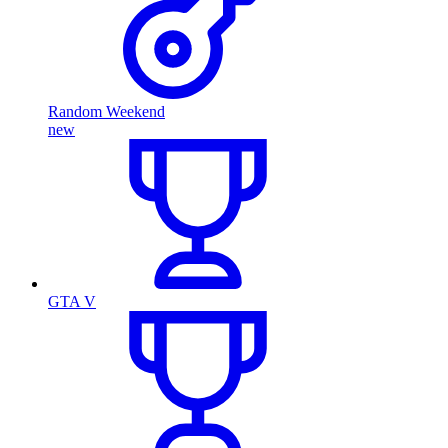
Random Weekend
new
GTA V