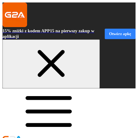
15% zniżki z kodem APP15 na pierwszy zakup w
Otwórz apkę
aplikacji