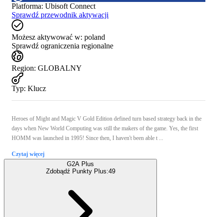
Platforma
:
Ubisoft Connect
Sprawdź przewodnik aktywacji
Możesz aktywować w:
poland
Sprawdź ograniczenia regionalne
Region
:
GLOBALNY
Typ
:
Klucz
Heroes of Might and Magic V Gold Edition defined turn based strategy back in the
days when New World Computing was still the makers of the game. Yes, the first
HOMM was launched in 1995! Since then, I haven't been able t ...
Czytaj więcej
G2A Plus
Zdobądź Punkty Plus:
49