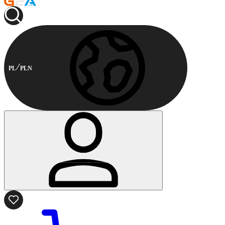
PL
PLN