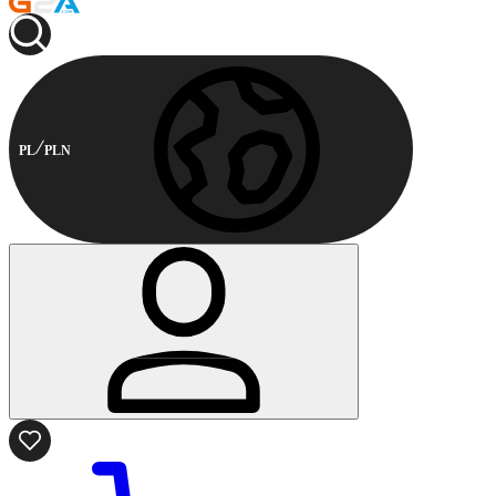
PL
PLN