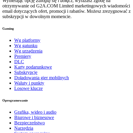
Wybierając opcję
Zaloguj się i dołącz
, wyrażasz zgodę na
otrzymywanie od G2A.COM Limited marketingowych wiadomości
email dotyczących ofert, promocji i rabatów. Możesz zrezygnować z
subskrypcji w dowolnym momencie.
Gaming
Wg platformy
Wg gatunku
Wg urządzenia
Premiery
DLC
Karty podarunkowe
Subskrypcje
Doładowania gier mobilnych
Waluty i punkty
Losowe klucze
Oprogramowanie
Grafika, wideo i audio
Biurowe i biznesowe
Bezpieczeństwo
Narzędzia