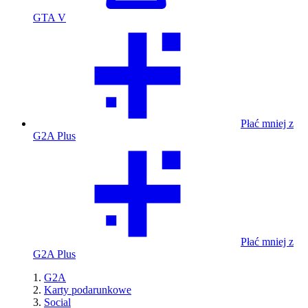
GTA V
Płać mniej z
G2A Plus
Płać mniej z
G2A Plus
G2A
Karty podarunkowe
Social