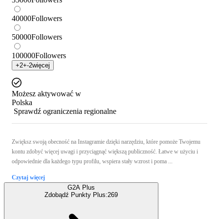
40000
Followers
50000
Followers
100000
Followers
+
2
+
-2
więcej
Możesz aktywować w
Polska
Sprawdź ograniczenia regionalne
Zwiększ swoją obecność na Instagramie dzięki narzędziu, które pomoże Twojemu
kontu zdobyć więcej uwagi i przyciągnąć większą publiczność. Łatwe w użyciu i
odpowiednie dla każdego typu profilu, wspiera stały wzrost i poma ...
Czytaj więcej
G2A Plus
Zdobądź Punkty Plus:
269