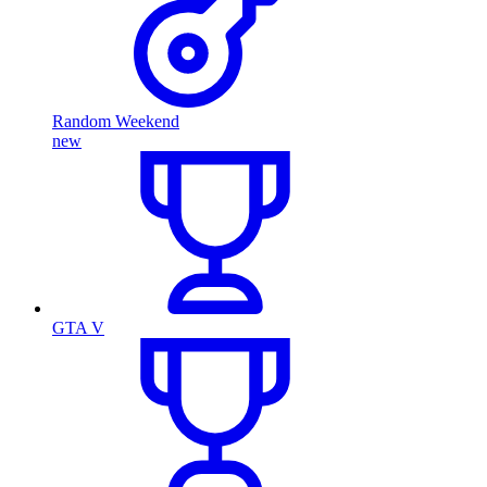
Random Weekend
new
GTA V