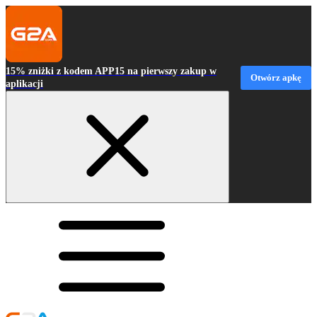
15% zniżki z kodem APP15 na pierwszy zakup w
Otwórz apkę
aplikacji