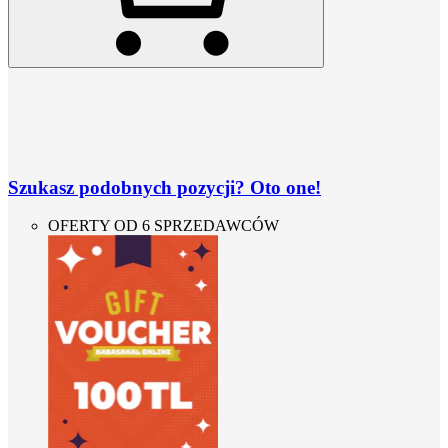
Szukasz podobnych pozycji? Oto one!
OFERTY OD 6 SPRZEDAWCÓW