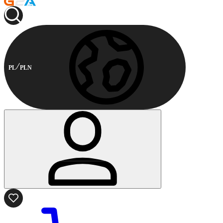
PL
PLN