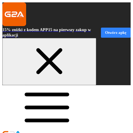
15% zniżki z kodem APP15 na pierwszy zakup w
Otwórz apkę
aplikacji