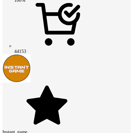
100%
44153
Instant_game