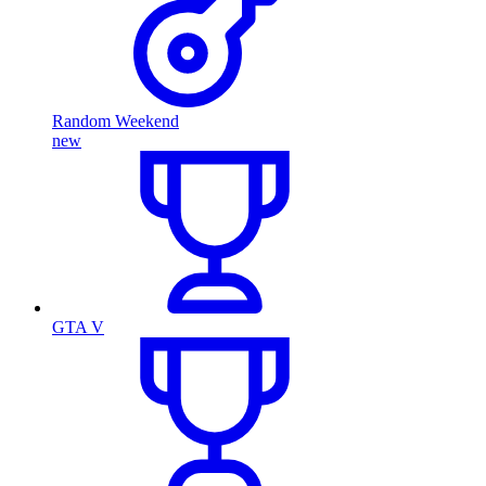
Random Weekend
new
GTA V