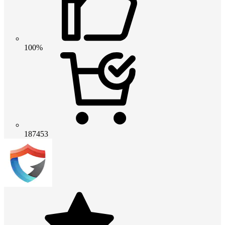
100%
187453