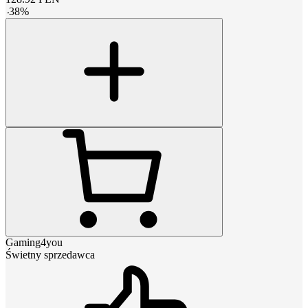
-
38
%
Gaming4you
Świetny sprzedawca