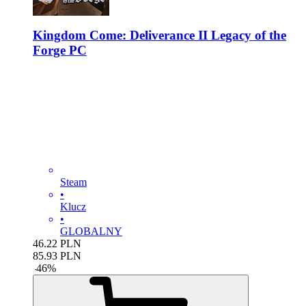
Kingdom Come: Deliverance II Legacy of the
Forge PC
Steam
•
Klucz
•
GLOBALNY
46.22
PLN
85.93
PLN
-
46
%