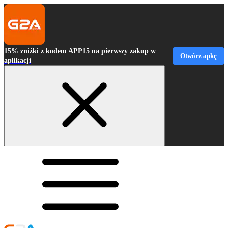
15% zniżki z kodem APP15 na pierwszy zakup w
Otwórz apkę
aplikacji