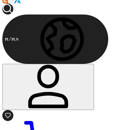
PL
PLN