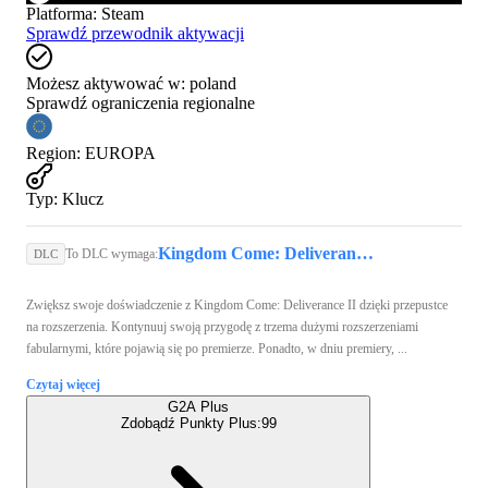
Platforma
:
Steam
Sprawdź przewodnik aktywacji
Możesz aktywować w:
poland
Sprawdź ograniczenia regionalne
Region
:
EUROPA
Typ
:
Klucz
Kingdom Come: Deliverance II (PC) - Steam Key - GLOBAL
To DLC wymaga:
DLC
Zwiększ swoje doświadczenie z Kingdom Come: Deliverance II dzięki przepustce
na rozszerzenia. Kontynuuj swoją przygodę z trzema dużymi rozszerzeniami
fabularnymi, które pojawią się po premierze. Ponadto, w dniu premiery, ...
Czytaj więcej
G2A Plus
Zdobądź Punkty Plus:
99