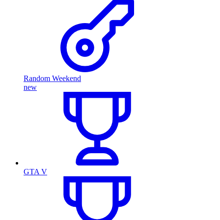
Random Weekend
new
GTA V