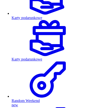
Karty podarunkowe
Karty podarunkowe
Random Weekend
new