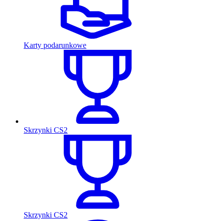
Karty podarunkowe
Skrzynki CS2
Skrzynki CS2