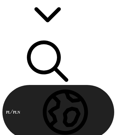
PL
PLN