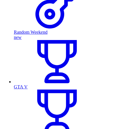
Random Weekend
new
GTA V