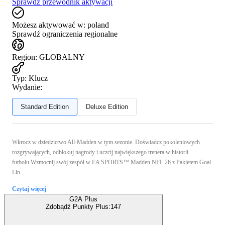
Sprawdź przewodnik aktywacji
Możesz aktywować w:
poland
Sprawdź ograniczenia regionalne
Region
:
GLOBALNY
Typ
:
Klucz
Wydanie:
Standard Edition
Deluxe Edition
Wkrocz w dziedzictwo All-Madden w tym sezonie. Doświadcz pokoleniowych
rozgrywających, odblokuj nagrody i uczcij największego trenera w historii
futbolu.Wzmocnij swój zespół w EA SPORTS™ Madden NFL 26 z Pakietem Goal
Lin ...
Czytaj więcej
G2A Plus
Zdobądź Punkty Plus:
147