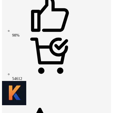
98%
54612