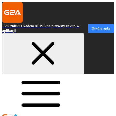
15% zniżki z kodem APP15 na pierwszy zakup w
Otwórz apkę
aplikacji