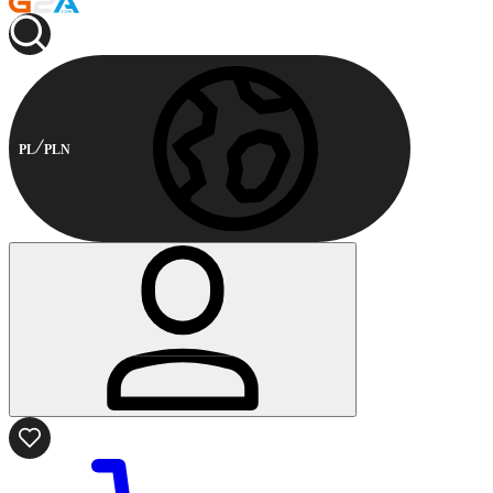
PL
PLN