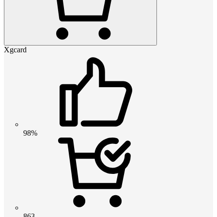
Xgcard
98%
863