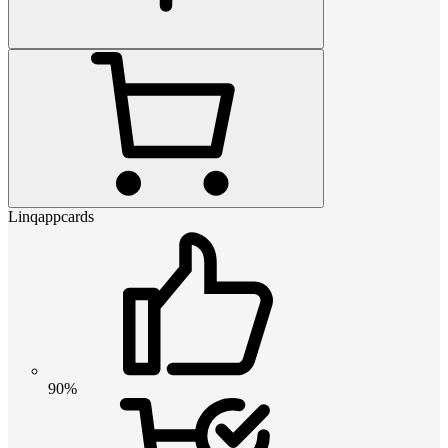
Linqappcards
90%