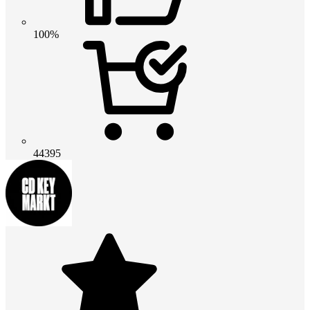
100%
44395