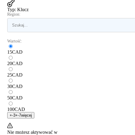
Typ
:
Klucz
Region:
Wartość:
15
CAD
20
CAD
25
CAD
30
CAD
50
CAD
100
CAD
+
-3
+
-7
więcej
Nie możesz aktywować w