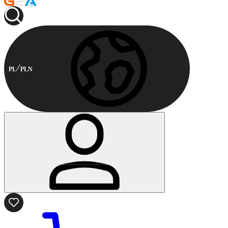
PL
PLN