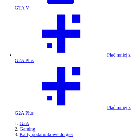
GTA V
Płać mniej z
G2A Plus
Płać mniej z
G2A Plus
G2A
Gaming
Karty podarunkowe do gier