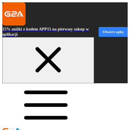
15% zniżki z kodem APP15 na pierwszy zakup w
Otwórz apkę
aplikacji