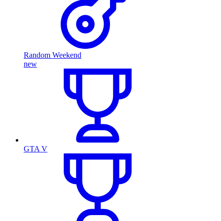
Random Weekend
new
GTA V