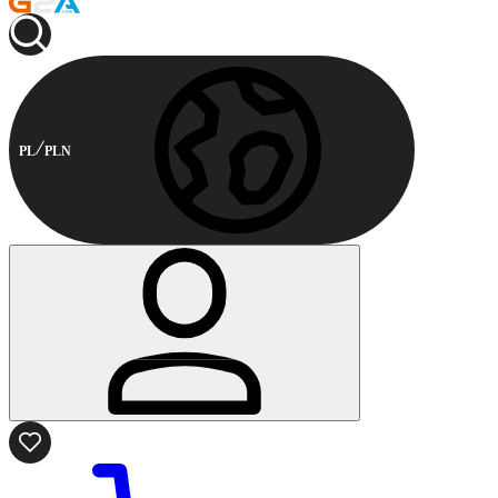
PL
PLN