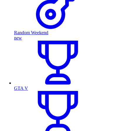
Random Weekend
new
GTA V