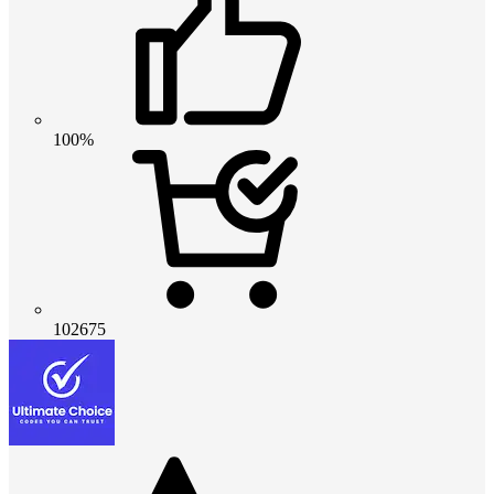
100%
102675