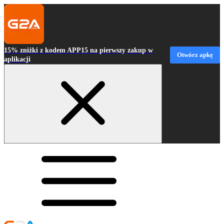
15% zniżki z kodem APP15 na pierwszy zakup w
Otwórz apkę
aplikacji