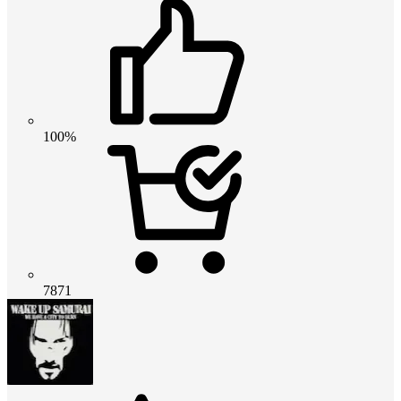
100%
7871