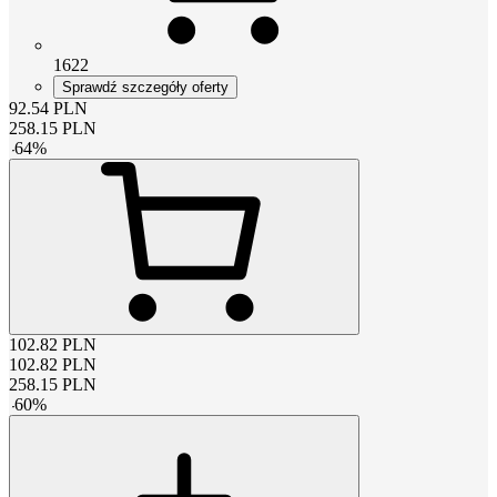
1622
Sprawdź szczegóły oferty
92.54
PLN
258.15
PLN
-
64
%
102.82
PLN
102.82
PLN
258.15
PLN
-
60
%