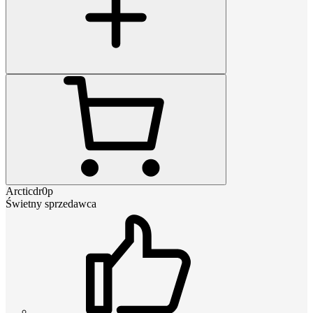
Arcticdr0p
Świetny sprzedawca