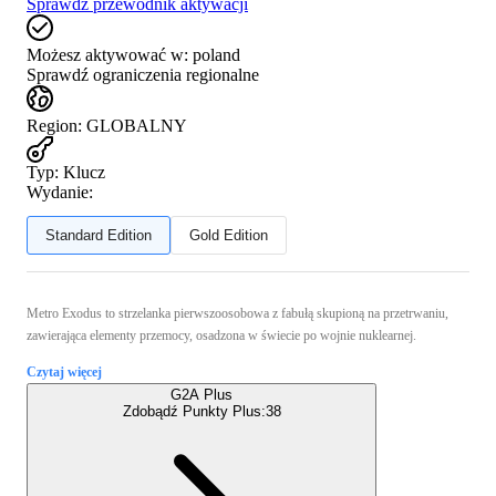
Sprawdź przewodnik aktywacji
Możesz aktywować w:
poland
Sprawdź ograniczenia regionalne
Region
:
GLOBALNY
Typ
:
Klucz
Wydanie:
Standard Edition
Gold Edition
Metro Exodus to strzelanka pierwszoosobowa z fabułą skupioną na przetrwaniu,
zawierająca elementy przemocy, osadzona w świecie po wojnie nuklearnej.
Czytaj więcej
G2A Plus
Zdobądź Punkty Plus:
38