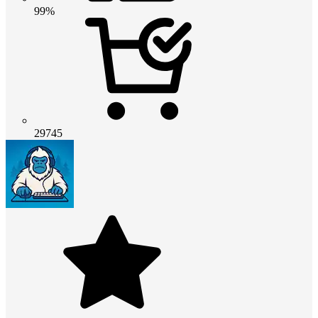
99%
29745