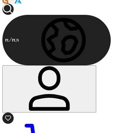
PL
PLN