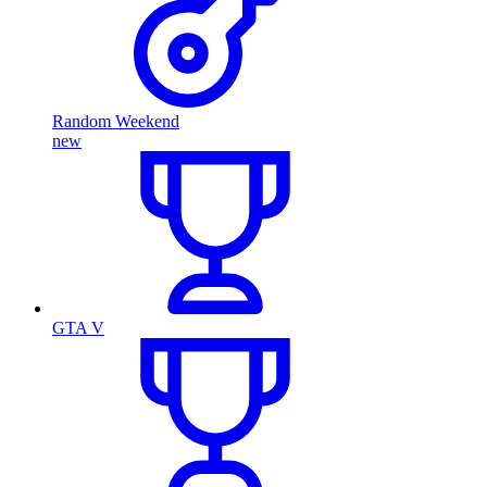
Random Weekend
new
GTA V