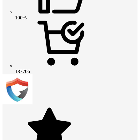
100%
187706