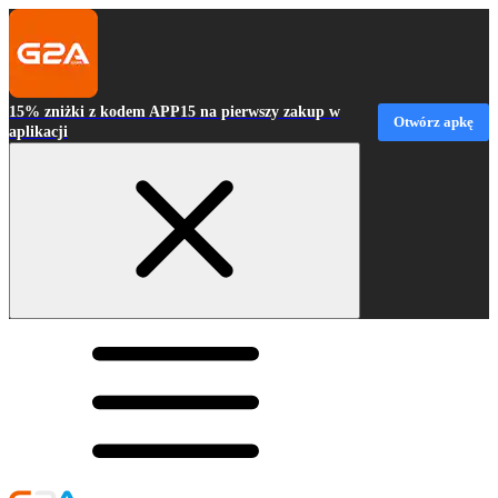
15% zniżki z kodem APP15 na pierwszy zakup w
Otwórz apkę
aplikacji