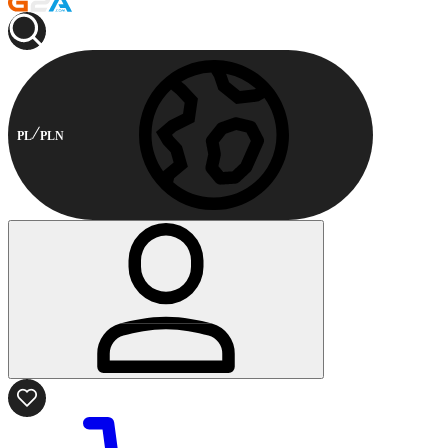
PL
PLN