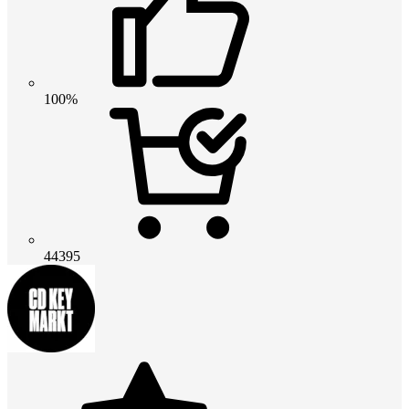
100%
44395