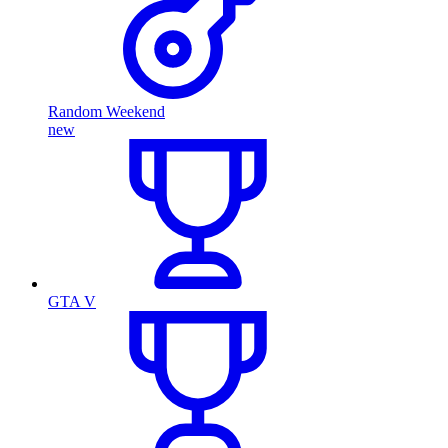
Random Weekend
new
GTA V