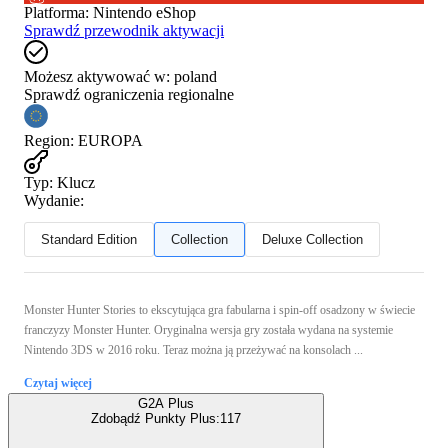
Platforma
:
Nintendo eShop
Sprawdź przewodnik aktywacji
Możesz aktywować w:
poland
Sprawdź ograniczenia regionalne
Region
:
EUROPA
Typ
:
Klucz
Wydanie:
Standard Edition
Collection
Deluxe Collection
Monster Hunter Stories to ekscytująca gra fabularna i spin-off osadzony w świecie
franczyzy Monster Hunter. Oryginalna wersja gry została wydana na systemie
Nintendo 3DS w 2016 roku. Teraz można ją przeżywać na konsolach ...
Czytaj więcej
G2A Plus
Zdobądź Punkty Plus:
117