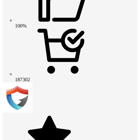
100%
187302