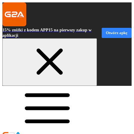
15% zniżki z kodem APP15 na pierwszy zakup w
Otwórz apkę
aplikacji