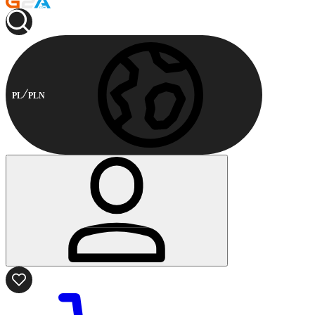
PL
PLN