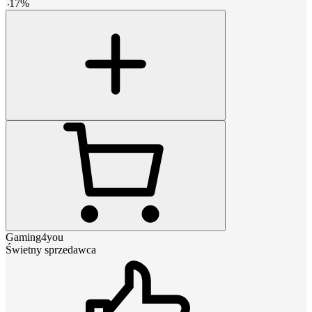
-
17
%
Gaming4you
Świetny sprzedawca