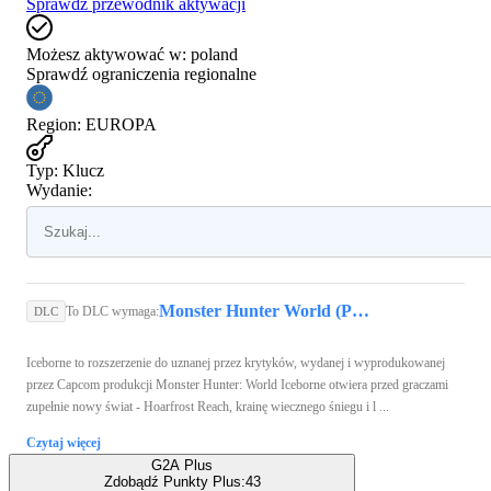
Sprawdź przewodnik aktywacji
Możesz aktywować w:
poland
Sprawdź ograniczenia regionalne
Region
:
EUROPA
Typ
:
Klucz
Wydanie:
Monster Hunter World (PC) - Steam Key - GLOBAL
To DLC wymaga:
DLC
Iceborne to rozszerzenie do uznanej przez krytyków, wydanej i wyprodukowanej
przez Capcom produkcji Monster Hunter: World Iceborne otwiera przed graczami
zupełnie nowy świat - Hoarfrost Reach, krainę wiecznego śniegu i l ...
Czytaj więcej
G2A Plus
Zdobądź Punkty Plus:
43