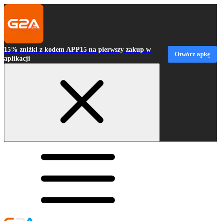
15% zniżki z kodem APP15 na pierwszy zakup w
Otwórz apkę
aplikacji