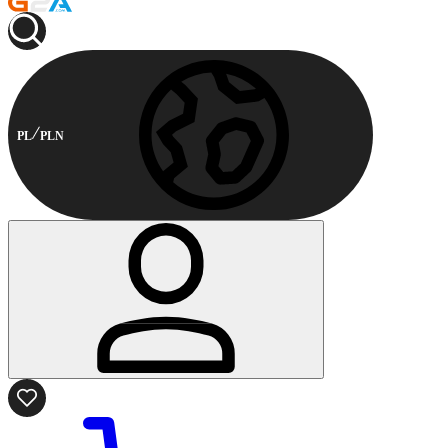
PL
PLN