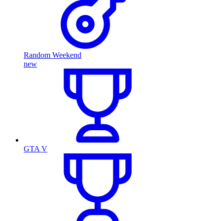
Random Weekend
new
GTA V