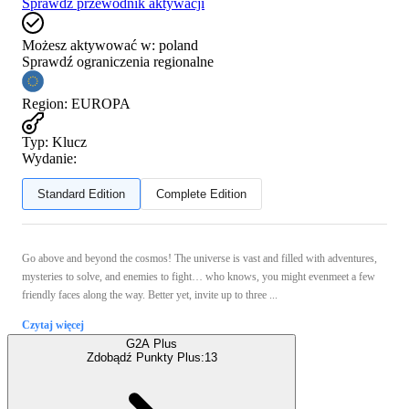
Sprawdź przewodnik aktywacji
Możesz aktywować w:
poland
Sprawdź ograniczenia regionalne
Region
:
EUROPA
Typ
:
Klucz
Wydanie:
Standard Edition
Complete Edition
Go above and beyond the cosmos! The universe is vast and filled with adventures,
mysteries to solve, and enemies to fight… who knows, you might evenmeet a few
friendly faces along the way. Better yet, invite up to three ...
Czytaj więcej
G2A Plus
Zdobądź Punkty Plus:
13