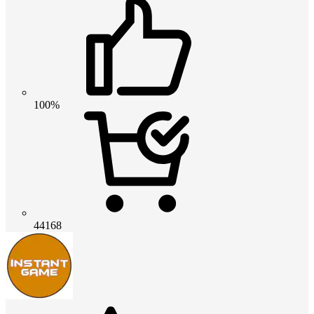
100%
44168