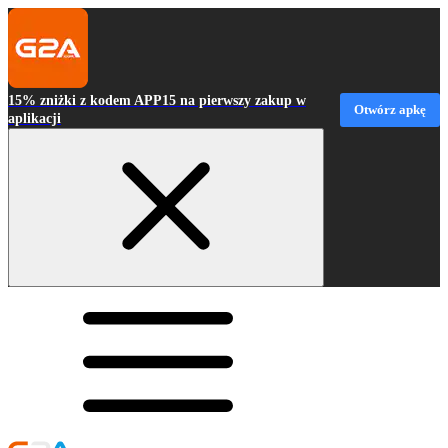
15% zniżki z kodem APP15 na pierwszy zakup w
Otwórz apkę
aplikacji