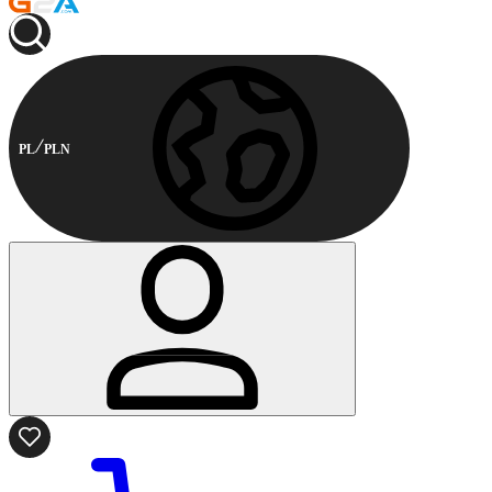
PL
PLN