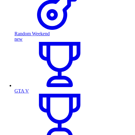
Random Weekend
new
GTA V