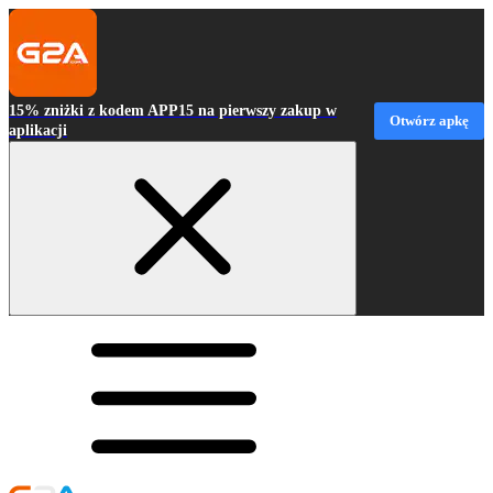
15% zniżki z kodem APP15 na pierwszy zakup w
Otwórz apkę
aplikacji