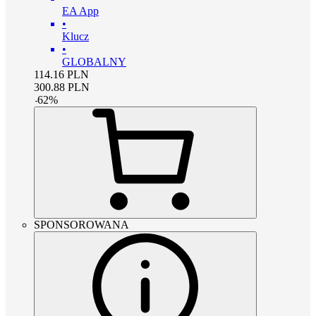
EA App
•
Klucz
•
GLOBALNY
114.16
PLN
300.88
PLN
-
62
%
SPONSOROWANA