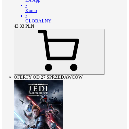
EA App
•
Konto
•
GLOBALNY
43.33
PLN
OFERTY OD 27 SPRZEDAWCÓW