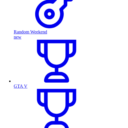
Random Weekend
new
GTA V