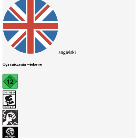
angielski
Ograniczenia wiekowe