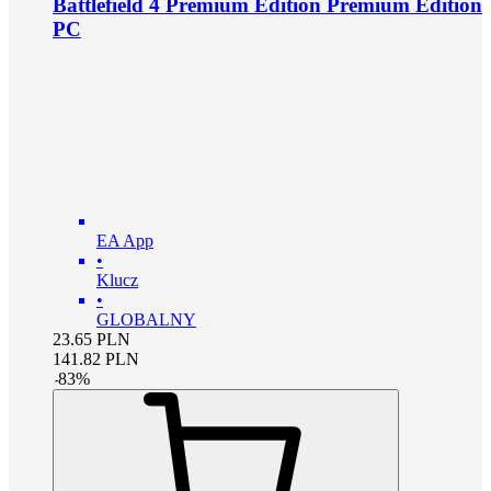
Battlefield 4 Premium Edition Premium Edition
PC
EA App
•
Klucz
•
GLOBALNY
23.65
PLN
141.82
PLN
-
83
%