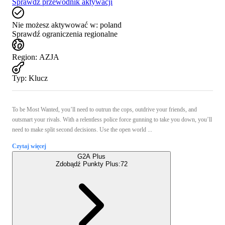
Sprawdź przewodnik aktywacji
Nie możesz aktywować w:
poland
Sprawdź ograniczenia regionalne
Region
:
AZJA
Typ
:
Klucz
To be Most Wanted, you’ll need to outrun the cops, outdrive your friends, and
outsmart your rivals. With a relentless police force gunning to take you down, you’ll
need to make split second decisions. Use the open world ...
Czytaj więcej
G2A Plus
Zdobądź Punkty Plus:
72