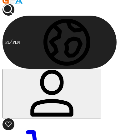
PL
PLN