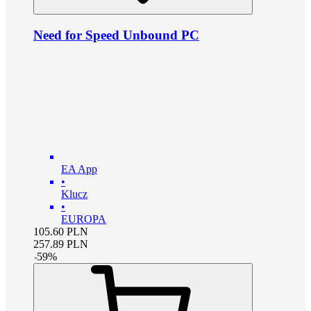
Need for Speed Unbound PC
EA App
•
Klucz
•
EUROPA
105.60
PLN
257.89
PLN
-
59
%