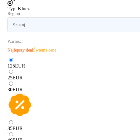
Typ
:
Klucz
Region:
Wartość:
Najlepszy deal
Świetna cena
125
EUR
25
EUR
30
EUR
35
EUR