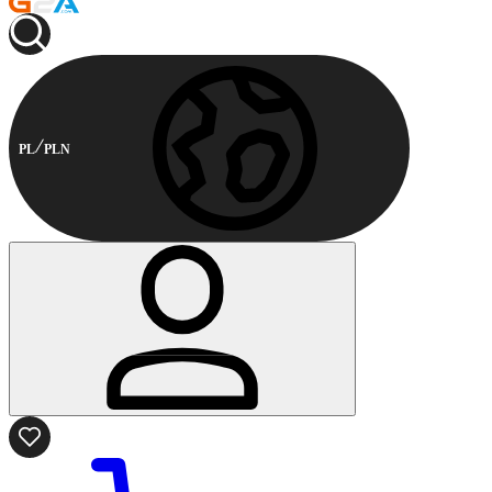
PL
PLN