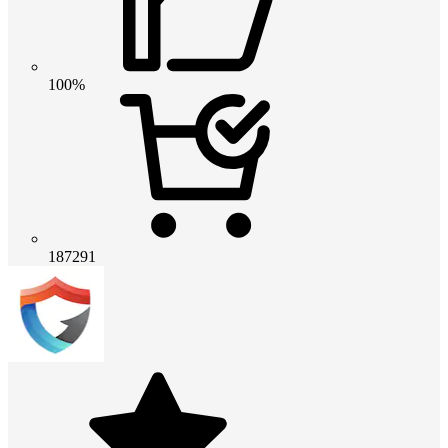
100%
187291