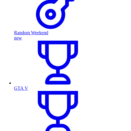
Random Weekend
new
GTA V