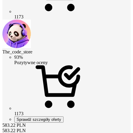
1173
The_code_store
93%
Pozytywne oceny
1173
Sprawdź szczegóły oferty
583.22
PLN
583.22
PLN