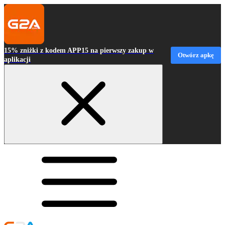
15% zniżki z kodem APP15 na pierwszy zakup w
Otwórz apkę
aplikacji