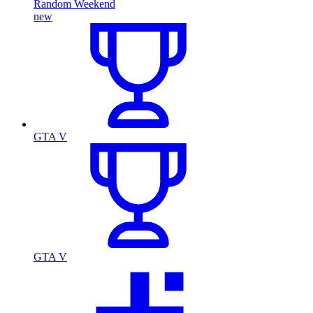
Random Weekend
new
GTA V
GTA V