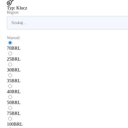
Typ
:
Klucz
Region:
Wartość:
70
BRL
25
BRL
30
BRL
35
BRL
40
BRL
50
BRL
75
BRL
100
BRL