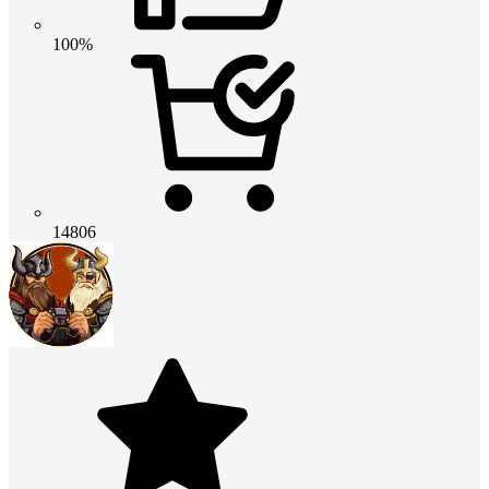
100%
14806