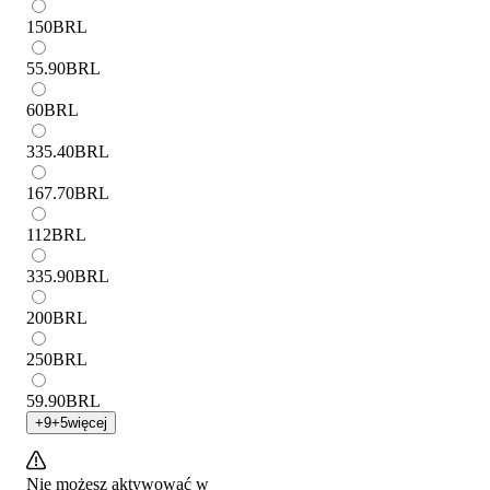
150
BRL
55.90
BRL
60
BRL
335.40
BRL
167.70
BRL
112
BRL
335.90
BRL
200
BRL
250
BRL
59.90
BRL
+
9
+
5
więcej
Nie możesz aktywować w