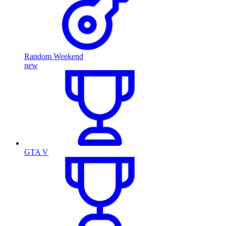
Random Weekend
new
GTA V