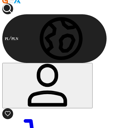
PL
PLN