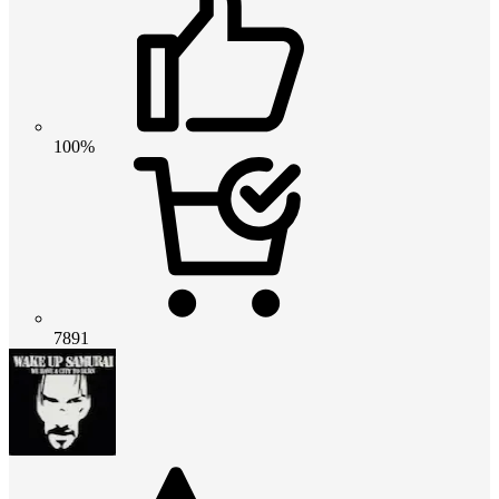
100%
7891