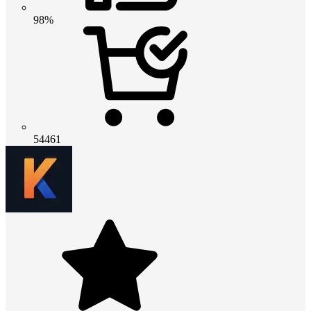
98%
54461