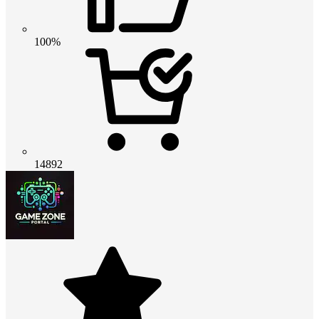
100%
14892