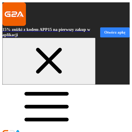
15% zniżki z kodem APP15 na pierwszy zakup w
Otwórz apkę
aplikacji