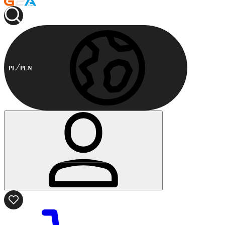
PL
PLN