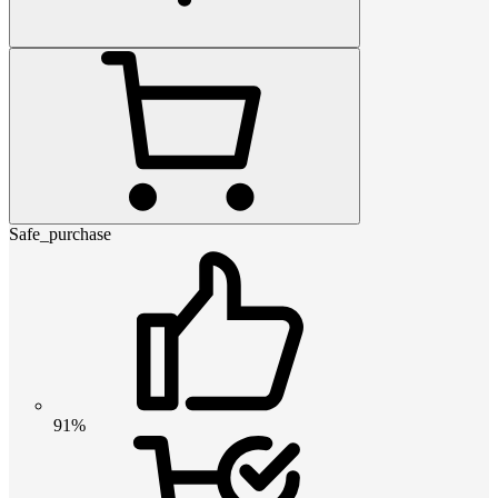
Safe_purchase
91%