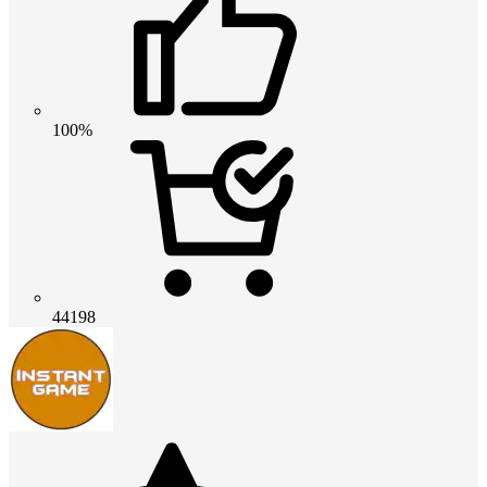
100%
44198