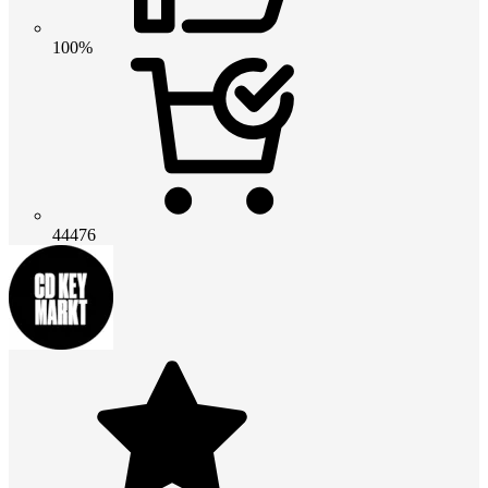
100%
44476