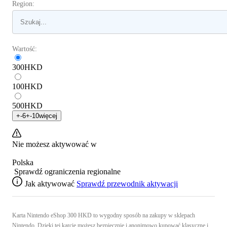
Region:
Wartość:
300
HKD
100
HKD
500
HKD
+
-6
+
-10
więcej
Nie możesz aktywować w
Polska
Sprawdź ograniczenia regionalne
Jak aktywować
Sprawdź przewodnik aktywacji
Karta Nintendo eShop 300 HKD to wygodny sposób na zakupy w sklepach
Nintendo. Dzięki tej karcie możesz bezpiecznie i anonimowo kupować klasyczne i