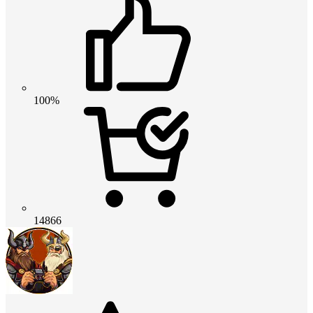
100%
14866