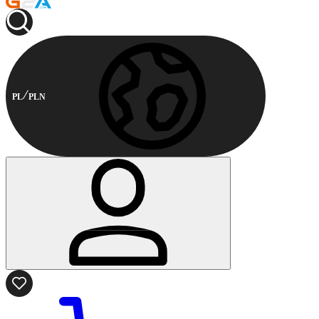
PL
PLN