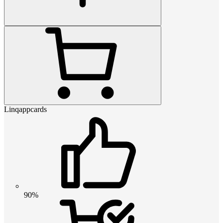
Linqappcards
90%