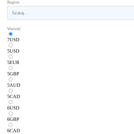
Region:
Wartość:
7
USD
5
USD
5
EUR
5
GBP
5
AUD
5
CAD
6
USD
6
GBP
6
CAD