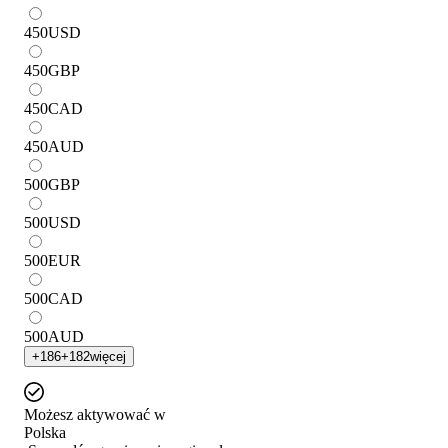
450
USD
450
GBP
450
CAD
450
AUD
500
GBP
500
USD
500
EUR
500
CAD
500
AUD
+
186
+
182
więcej
Możesz aktywować w
Polska