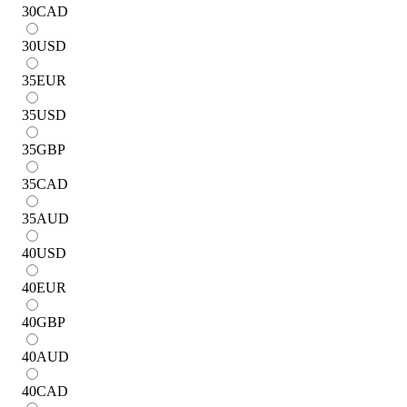
30
CAD
30
USD
35
EUR
35
USD
35
GBP
35
CAD
35
AUD
40
USD
40
EUR
40
GBP
40
AUD
40
CAD