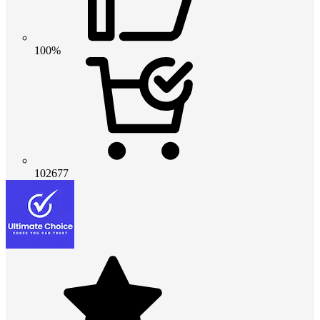
100%
102677