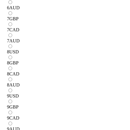
6
AUD
7
GBP
7
CAD
7
AUD
8
USD
8
GBP
8
CAD
8
AUD
9
USD
9
GBP
9
CAD
9
AUD