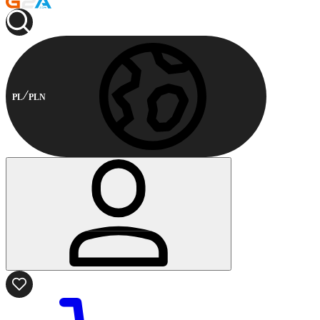
PL
PLN