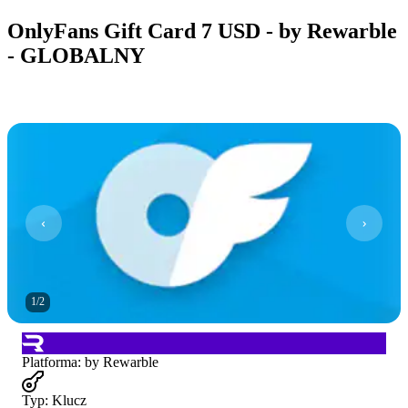
OnlyFans Gift Card 7 USD - by Rewarble
- GLOBALNY
1
/
2
Platforma
:
by Rewarble
Typ
:
Klucz