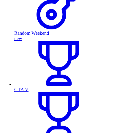
Random Weekend
new
GTA V