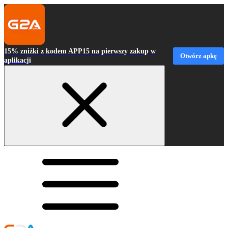
15% zniżki z kodem APP15 na pierwszy zakup w
Otwórz apkę
aplikacji