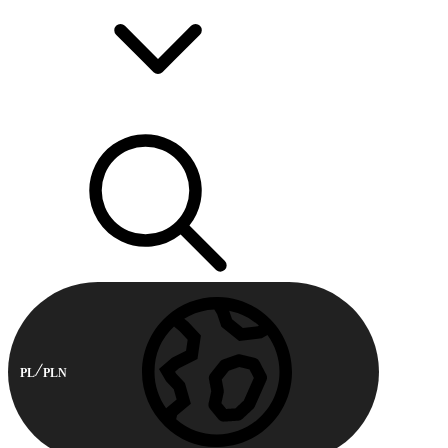
PL
PLN