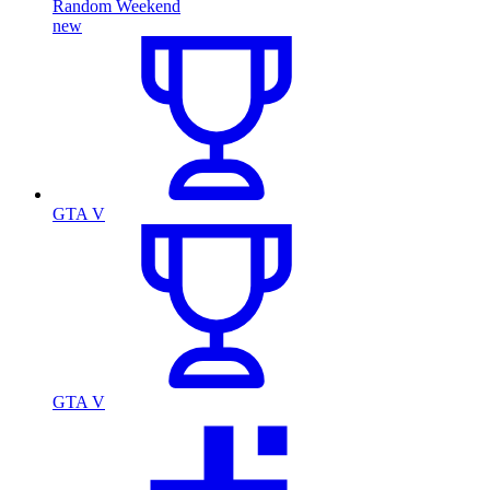
Random Weekend
new
GTA V
GTA V