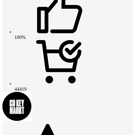
100%
44419