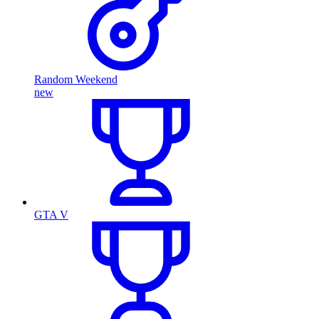
Random Weekend
new
GTA V