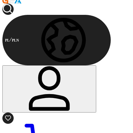
PL
PLN