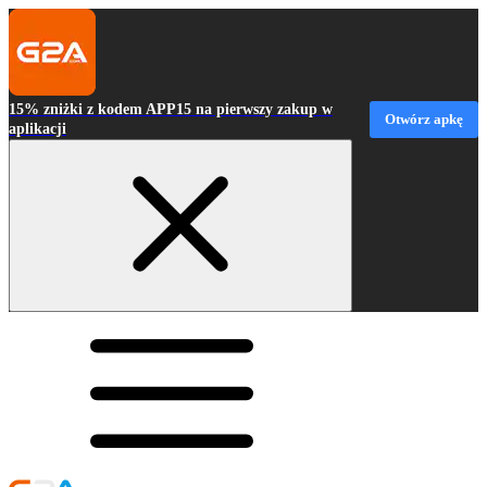
15% zniżki z kodem APP15 na pierwszy zakup w
Otwórz apkę
aplikacji