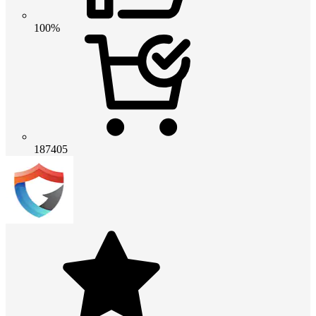
100%
187405