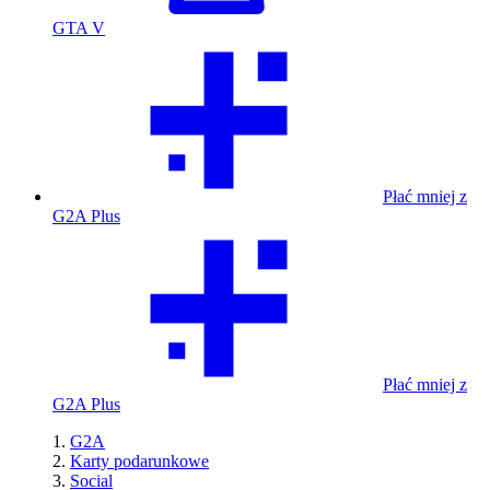
GTA V
Płać mniej z
G2A Plus
Płać mniej z
G2A Plus
G2A
Karty podarunkowe
Social