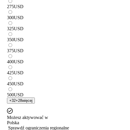
275
USD
300
USD
325
USD
350
USD
375
USD
400
USD
425
USD
450
USD
500
USD
+
32
+
28
więcej
Możesz aktywować w
Polska
Sprawdź ograniczenia regionalne