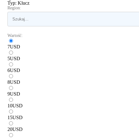
Typ
:
Klucz
Region:
Wartość:
7
USD
5
USD
6
USD
8
USD
9
USD
10
USD
15
USD
20
USD